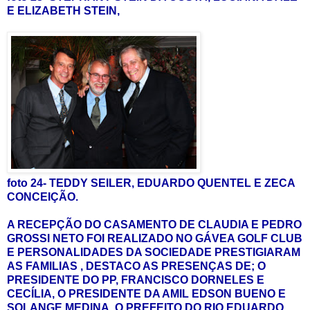
E ELIZABETH STEIN,
foto 24- TEDDY SEILER, EDUARDO QUENTEL E ZECA
CONCEIÇÃO.
A RECEPÇÃO DO CASAMENTO DE CLAUDIA E PEDRO
GROSSI NETO FOI REALIZADO NO GÁVEA GOLF CLUB
E PERSONALIDADES DA SOCIEDADE PRESTIGIARAM
AS FAMILIAS , DESTACO AS PRESENÇAS DE; O
PRESIDENTE DO PP, FRANCISCO DORNELES E
CECÍLIA, O PRESIDENTE DA AMIL EDSON BUENO E
SOLANGE MEDINA, O PREFEITO DO RIO EDUARDO