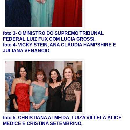
foto 3- O MINISTRO DO SUPREMO TRIBUNAL
FEDERAL LUIZ FUX COM LUCIA GROSSI,
foto 4- VICKY STEIN, ANA CLAUDIA HAMPSHIRE E
JULIANA VENANCIO,
foto 5- CHRISTIANA ALMEIDA, LUIZA VILLELA,ALICE
MEDICE E CRISTINA SETEMBRINO,