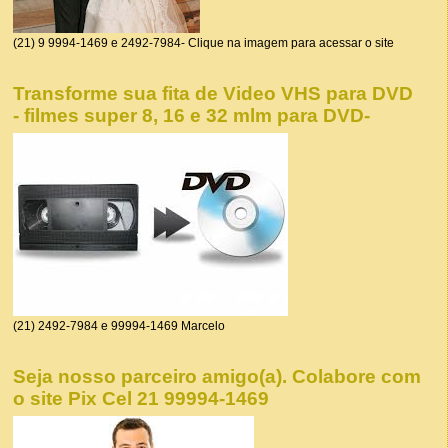
(21) 9 9994-1469 e 2492-7984- Clique na imagem para acessar o site
Transforme sua fita de Video VHS para DVD
- filmes super 8, 16 e 32 mlm para DVD-
(21) 2492-7984 e 99994-1469 Marcelo
Seja nosso parceiro amigo(a). Colabore com
o site Pix Cel 21 99994-1469