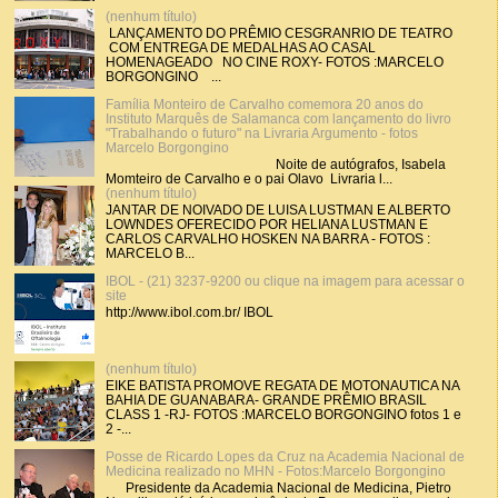
(nenhum título)
LANÇAMENTO DO PRÊMIO CESGRANRIO DE TEATRO
COM ENTREGA DE MEDALHAS AO CASAL
HOMENAGEADO NO CINE ROXY- FOTOS :MARCELO
BORGONGINO ...
Família Monteiro de Carvalho comemora 20 anos do
Instituto Marquês de Salamanca com lançamento do livro
"Trabalhando o futuro" na Livraria Argumento - fotos
Marcelo Borgongino
Noite de autógrafos, Isabela
Momteiro de Carvalho e o pai Olavo Livraria l...
(nenhum título)
JANTAR DE NOIVADO DE LUISA LUSTMAN E ALBERTO
LOWNDES OFERECIDO POR HELIANA LUSTMAN E
CARLOS CARVALHO HOSKEN NA BARRA - FOTOS :
MARCELO B...
IBOL - (21) 3237-9200 ou clique na imagem para acessar o
site
http://www.ibol.com.br/ IBOL
(nenhum título)
EIKE BATISTA PROMOVE REGATA DE MOTONAUTICA NA
BAHIA DE GUANABARA- GRANDE PRÊMIO BRASIL
CLASS 1 -RJ- FOTOS :MARCELO BORGONGINO fotos 1 e
2 -...
Posse de Ricardo Lopes da Cruz na Academia Nacional de
Medicina realizado no MHN - Fotos:Marcelo Borgongino
Presidente da Academia Nacional de Medicina, Pietro