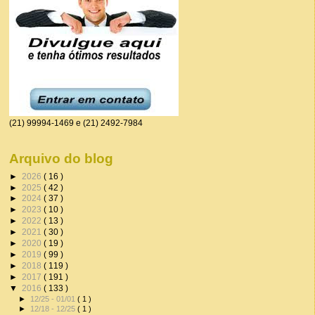
(21) 99994-1469 e (21) 2492-7984
Arquivo do blog
►
2026
( 16 )
►
2025
( 42 )
►
2024
( 37 )
►
2023
( 10 )
►
2022
( 13 )
►
2021
( 30 )
►
2020
( 19 )
►
2019
( 99 )
►
2018
( 119 )
►
2017
( 191 )
▼
2016
( 133 )
►
12/25 - 01/01
( 1 )
►
12/18 - 12/25
( 1 )