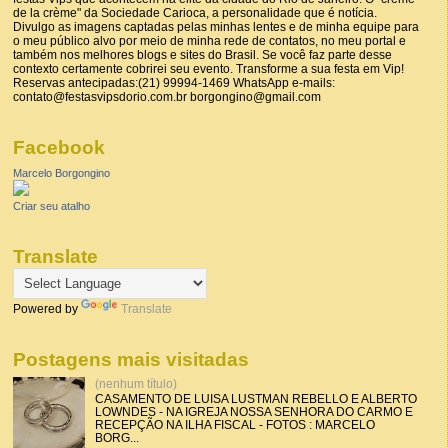
de la crème" da Sociedade Carioca, a personalidade que é notícia.
Divulgo as imagens captadas pelas minhas lentes e de minha equipe para
o meu público alvo por meio de minha rede de contatos, no meu portal e
também nos melhores blogs e sites do Brasil. Se você faz parte desse
contexto certamente cobrirei seu evento. Transforme a sua festa em Vip!
Reservas antecipadas:(21) 99994-1469 WhatsApp e-mails:
contato@festasvipsdorio.com.br borgongino@gmail.com
Facebook
Marcelo Borgongino
Criar seu atalho
Translate
Powered by
Translate
Postagens mais visitadas
(nenhum título)
CASAMENTO DE LUISA LUSTMAN REBELLO E ALBERTO
LOWNDES - NA IGREJA NOSSA SENHORA DO CARMO E
RECEPÇÃO NA ILHA FISCAL - FOTOS : MARCELO
BORG...