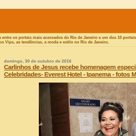
a entre os portais mais acessados do Rio de Janeiro e um dos 10 porta
os Vips, as tendências, a moda e estilo no Rio de Janeiro.
domingo, 30 de outubro de 2016
Carlinhos de Jesus recebe homenagem especia
Celebridades- Everest Hotel - Ipanema - fotos