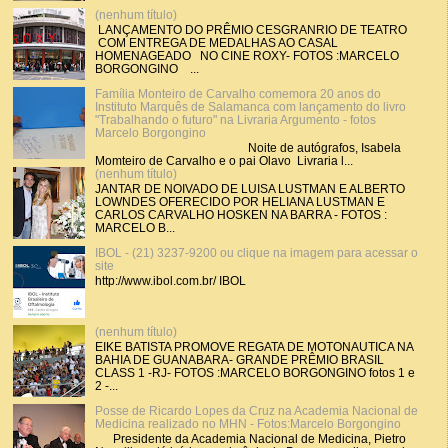
(nenhum título)
LANÇAMENTO DO PRÊMIO CESGRANRIO DE TEATRO
COM ENTREGA DE MEDALHAS AO CASAL
HOMENAGEADO NO CINE ROXY- FOTOS :MARCELO
BORGONGINO ...
Família Monteiro de Carvalho comemora 20 anos do
Instituto Marquês de Salamanca com lançamento do livro
"Trabalhando o futuro" na Livraria Argumento - fotos
Marcelo Borgongino
Noite de autógrafos, Isabela
Momteiro de Carvalho e o pai Olavo Livraria l...
(nenhum título)
JANTAR DE NOIVADO DE LUISA LUSTMAN E ALBERTO
LOWNDES OFERECIDO POR HELIANA LUSTMAN E
CARLOS CARVALHO HOSKEN NA BARRA - FOTOS :
MARCELO B...
IBOL - (21) 3237-9200 ou clique na imagem para acessar o
site
http://www.ibol.com.br/ IBOL
(nenhum título)
EIKE BATISTA PROMOVE REGATA DE MOTONAUTICA NA
BAHIA DE GUANABARA- GRANDE PRÊMIO BRASIL
CLASS 1 -RJ- FOTOS :MARCELO BORGONGINO fotos 1 e
2 -...
Posse de Ricardo Lopes da Cruz na Academia Nacional de
Medicina realizado no MHN - Fotos:Marcelo Borgongino
Presidente da Academia Nacional de Medicina, Pietro