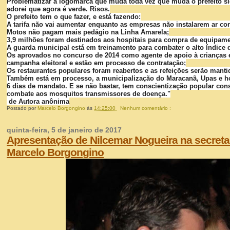
Problematizar a logomarca que muda toda vez que muda o prefeito sign
adorei que agora é verde. Risos.
O prefeito tem o que fazer, e está fazendo:
A tarifa não vai aumentar enquanto as empresas não instalarem ar c
Motos não pagam mais pedágio na Linha Amarela;
3,9 milhões foram destinados aos hospitais para compra de equipament
A guarda municipal está em treinamento para combater o alto índice 
Os aprovados no concurso de 2014 como agente de apoio à crianças
campanha eleitoral e estão em processo de contratação;
Os restaurantes populares foram reabertos e as refeições serão mantid
Também está em processo, a municipalização do Maracanã, Upas e ho
6 dias de mandato. E se não bastar, tem conscientização popular cons
combate aos mosquitos transmissores de doença."
de Autora anônima
Postado por
Marcelo Borgongino
às
14:25:00
Nenhum comentário :
quinta-feira, 5 de janeiro de 2017
Apresentação de Nilcemar Nogueira na secretar
Marcelo Borgongino