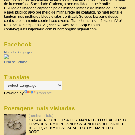
de la crème" da Sociedade Carioca, a personalidade que é notícia.
Divulgo as imagens captadas pelas minhas lentes e de minha equipe para
o meu público alvo por meio de minha rede de contatos, no meu portal e
também nos melhores blogs e sites do Brasil. Se você faz parte desse
contexto certamente cobrirei seu evento. Transforme a sua festa em Vip!
Reservas antecipadas:(21) 99994-1469 WhatsApp e-mails:
contato@festasvipsdorio.com.br borgongino@gmail.com
Facebook
Marcelo Borgongino
Criar seu atalho
Translate
Powered by
Translate
Postagens mais visitadas
(nenhum título)
CASAMENTO DE LUISA LUSTMAN REBELLO E ALBERTO
LOWNDES - NA IGREJA NOSSA SENHORA DO CARMO E
RECEPÇÃO NA ILHA FISCAL - FOTOS : MARCELO
BORG...