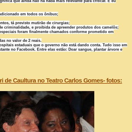
ifica que ainda não há nada mais relevante para criticar. E eu
ondicionado em todos os ônibus;
os, tá previsto mutirão de cirurgias;
de criminalidade, e proibida de apreender produtos dos camelôs;
 especiais foram finalmente chamados conforme prometido em
as no valor de 2 reais.
spitais estaduais que o governo não está dando conta. Tudo isso em
tante no Facebook. Entre elas estão: Doar sangue, plantar árvore e
i de Caultura no Teatro Carlos Gomes- fotos: