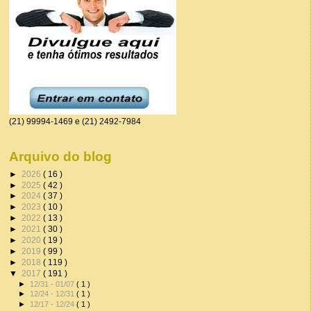
(21) 99994-1469 e (21) 2492-7984
Arquivo do blog
►
2026
( 16 )
►
2025
( 42 )
►
2024
( 37 )
►
2023
( 10 )
►
2022
( 13 )
►
2021
( 30 )
►
2020
( 19 )
►
2019
( 99 )
►
2018
( 119 )
▼
2017
( 191 )
►
12/31 - 01/07
( 1 )
►
12/24 - 12/31
( 1 )
►
12/17 - 12/24
( 1 )