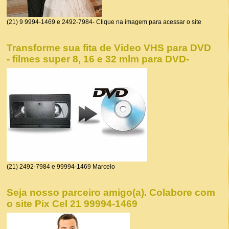
(21) 9 9994-1469 e 2492-7984- Clique na imagem para acessar o site
Transforme sua fita de Video VHS para DVD
- filmes super 8, 16 e 32 mlm para DVD-
(21) 2492-7984 e 99994-1469 Marcelo
Seja nosso parceiro amigo(a). Colabore com
o site Pix Cel 21 99994-1469