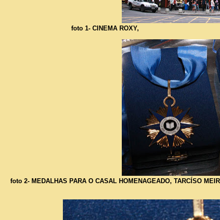
foto 1- CINEMA ROXY,
foto 2- MEDALHAS PARA O CASAL HOMENAGEADO, TARCÍSO MEIR