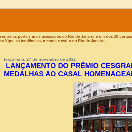
a entre os portais mais acessados do Rio de Janeiro e um dos 10 porta
os Vips, as tendências, a moda e estilo no Rio de Janeiro.
terça-feira, 27 de novembro de 2012
LANÇAMENTO DO PRÊMIO CESGRAN
MEDALHAS AO CASAL HOMENAGEA