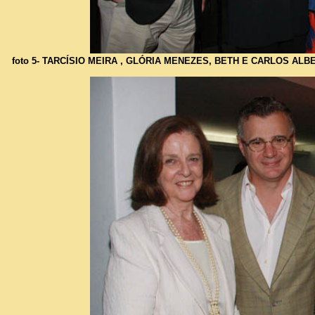
foto 5- TARCÍSIO MEIRA , GLÓRIA MENEZES, BETH E CARLOS ALB