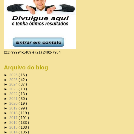
(21) 99994-1469 e (21) 2492-7984
Arquivo do blog
►
2026
( 16 )
►
2025
( 42 )
►
2024
( 37 )
►
2023
( 10 )
►
2022
( 13 )
►
2021
( 30 )
►
2020
( 19 )
►
2019
( 99 )
►
2018
( 119 )
►
2017
( 191 )
►
2016
( 133 )
►
2015
( 103 )
►
2014
( 105 )