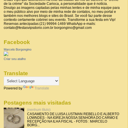
de la crème" da Sociedade Carioca, a personalidade que é notícia.
Divulgo as imagens captadas pelas minhas lentes e de minha equipe para
o meu público alvo por meio de minha rede de contatos, no meu portal e
também nos melhores blogs e sites do Brasil. Se você faz parte desse
contexto certamente cobrirei seu evento. Transforme a sua festa em Vip!
Reservas antecipadas:(21) 99994-1469 WhatsApp e-mails:
contato@festasvipsdorio.com.br borgongino@gmail.com
Facebook
Marcelo Borgongino
Criar seu atalho
Translate
Powered by
Translate
Postagens mais visitadas
(nenhum título)
CASAMENTO DE LUISA LUSTMAN REBELLO E ALBERTO
LOWNDES - NA IGREJA NOSSA SENHORA DO CARMO E
RECEPÇÃO NA ILHA FISCAL - FOTOS : MARCELO
BORG...