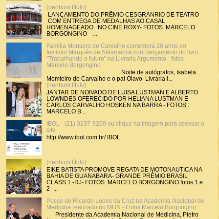
(nenhum título)
LANÇAMENTO DO PRÊMIO CESGRANRIO DE TEATRO
COM ENTREGA DE MEDALHAS AO CASAL
HOMENAGEADO NO CINE ROXY- FOTOS :MARCELO
BORGONGINO ...
Família Monteiro de Carvalho comemora 20 anos do
Instituto Marquês de Salamanca com lançamento do livro
"Trabalhando o futuro" na Livraria Argumento - fotos
Marcelo Borgongino
Noite de autógrafos, Isabela
Momteiro de Carvalho e o pai Olavo Livraria l...
(nenhum título)
JANTAR DE NOIVADO DE LUISA LUSTMAN E ALBERTO
LOWNDES OFERECIDO POR HELIANA LUSTMAN E
CARLOS CARVALHO HOSKEN NA BARRA - FOTOS :
MARCELO B...
IBOL - (21) 3237-9200 ou clique na imagem para acessar o
site
http://www.ibol.com.br/ IBOL
(nenhum título)
EIKE BATISTA PROMOVE REGATA DE MOTONAUTICA NA
BAHIA DE GUANABARA- GRANDE PRÊMIO BRASIL
CLASS 1 -RJ- FOTOS :MARCELO BORGONGINO fotos 1 e
2 -...
Posse de Ricardo Lopes da Cruz na Academia Nacional de
Medicina realizado no MHN - Fotos:Marcelo Borgongino
Presidente da Academia Nacional de Medicina, Pietro