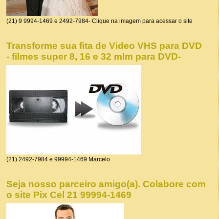
(21) 9 9994-1469 e 2492-7984- Clique na imagem para acessar o site
Transforme sua fita de Video VHS para DVD
- filmes super 8, 16 e 32 mlm para DVD-
(21) 2492-7984 e 99994-1469 Marcelo
Seja nosso parceiro amigo(a). Colabore com
o site Pix Cel 21 99994-1469