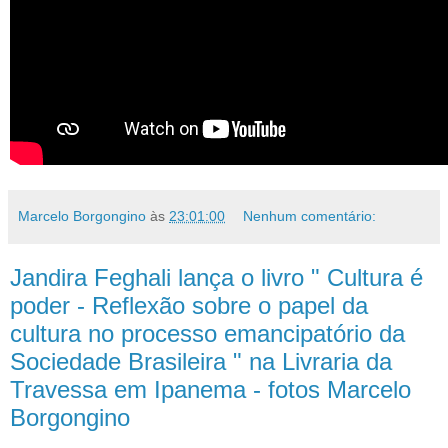
Marcelo Borgongino
às
23:01:00
Nenhum comentário:
Jandira Feghali lança o livro " Cultura é
poder - Reflexão sobre o papel da
cultura no processo emancipatório da
Sociedade Brasileira " na Livraria da
Travessa em Ipanema - fotos Marcelo
Borgongino