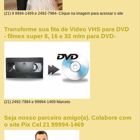
(21) 9 9994-1469 e 2492-7984- Clique na imagem para acessar o site
Transforme sua fita de Video VHS para DVD
- filmes super 8, 16 e 32 mlm para DVD-
(21) 2492-7984 e 99994-1469 Marcelo
Seja nosso parceiro amigo(a). Colabore com
o site Pix Cel 21 99994-1469