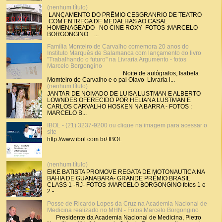
(nenhum título)
LANÇAMENTO DO PRÊMIO CESGRANRIO DE TEATRO
COM ENTREGA DE MEDALHAS AO CASAL
HOMENAGEADO NO CINE ROXY- FOTOS :MARCELO
BORGONGINO ...
Família Monteiro de Carvalho comemora 20 anos do
Instituto Marquês de Salamanca com lançamento do livro
"Trabalhando o futuro" na Livraria Argumento - fotos
Marcelo Borgongino
Noite de autógrafos, Isabela
Momteiro de Carvalho e o pai Olavo Livraria l...
(nenhum título)
JANTAR DE NOIVADO DE LUISA LUSTMAN E ALBERTO
LOWNDES OFERECIDO POR HELIANA LUSTMAN E
CARLOS CARVALHO HOSKEN NA BARRA - FOTOS :
MARCELO B...
IBOL - (21) 3237-9200 ou clique na imagem para acessar o
site
http://www.ibol.com.br/ IBOL
(nenhum título)
EIKE BATISTA PROMOVE REGATA DE MOTONAUTICA NA
BAHIA DE GUANABARA- GRANDE PRÊMIO BRASIL
CLASS 1 -RJ- FOTOS :MARCELO BORGONGINO fotos 1 e
2 -...
Posse de Ricardo Lopes da Cruz na Academia Nacional de
Medicina realizado no MHN - Fotos:Marcelo Borgongino
Presidente da Academia Nacional de Medicina, Pietro