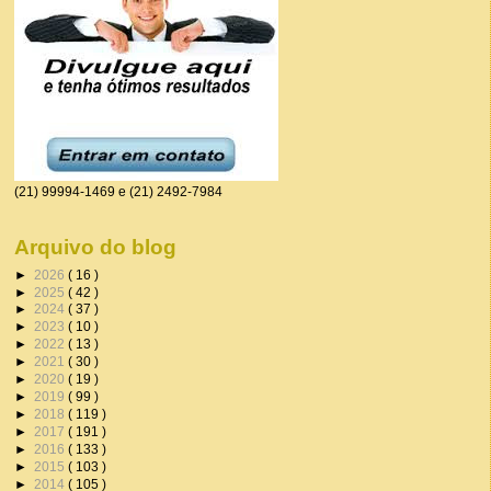
(21) 99994-1469 e (21) 2492-7984
Arquivo do blog
►
2026
( 16 )
►
2025
( 42 )
►
2024
( 37 )
►
2023
( 10 )
►
2022
( 13 )
►
2021
( 30 )
►
2020
( 19 )
►
2019
( 99 )
►
2018
( 119 )
►
2017
( 191 )
►
2016
( 133 )
►
2015
( 103 )
►
2014
( 105 )