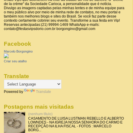
de la crème" da Sociedade Carioca, a personalidade que é notícia.
Divulgo as imagens captadas pelas minhas lentes e de minha equipe para
o meu público alvo por meio de minha rede de contatos, no meu portal e
também nos melhores blogs e sites do Brasil. Se você faz parte desse
contexto certamente cobrirei seu evento. Transforme a sua festa em Vip!
Reservas antecipadas:(21) 99994-1469 WhatsApp e-mails:
contato@festasvipsdorio.com.br borgongino@gmail.com
Facebook
Marcelo Borgongino
Criar seu atalho
Translate
Powered by
Translate
Postagens mais visitadas
(nenhum título)
CASAMENTO DE LUISA LUSTMAN REBELLO E ALBERTO
LOWNDES - NA IGREJA NOSSA SENHORA DO CARMO E
RECEPÇÃO NA ILHA FISCAL - FOTOS : MARCELO
BORG...