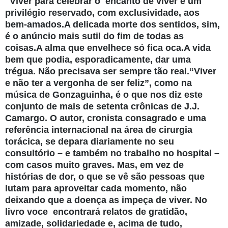
"Viver para celebrar o encanto de viver é um
privilégio reservado, com exclusividade, aos
bem-amados.A delicada morte dos sentidos, sim,
é o anúncio mais sutil do fim de todas as
coisas.A alma que envelhece só fica oca.A vida
bem que podia, esporadicamente, dar uma
trégua. Não precisava ser sempre tão real.“Viver
e não ter a vergonha de ser feliz”, como na
música de Gonzaguinha, é o que nos diz este
conjunto de mais de setenta crônicas de J.J.
Camargo. O autor, cronista consagrado e uma
referência internacional na área de cirurgia
torácica, se depa­ra diariamente no seu
consultório – e também no trabalho no hospital –
com casos muito graves. Mas, em vez de
histórias de dor, o que se vê são pessoas que
lutam para aproveitar cada mo­mento, não
deixando que a doença as impeça de viver. No
livro voce encontrará relatos de gratidão,
amizade, solidariedade e, acima de tudo,