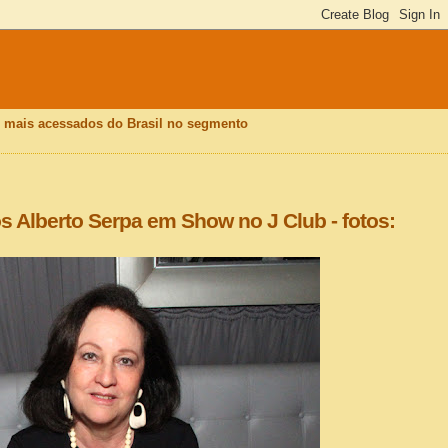
is mais acessados do Brasil no segmento
 Alberto Serpa em Show no J Club - fotos: