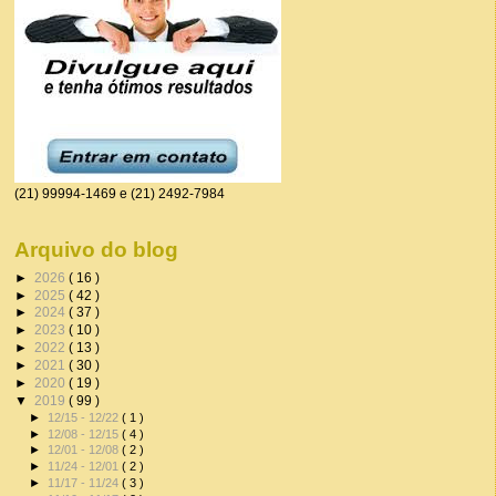
(21) 99994-1469 e (21) 2492-7984
Arquivo do blog
►
2026
( 16 )
►
2025
( 42 )
►
2024
( 37 )
►
2023
( 10 )
►
2022
( 13 )
►
2021
( 30 )
►
2020
( 19 )
▼
2019
( 99 )
►
12/15 - 12/22
( 1 )
►
12/08 - 12/15
( 4 )
►
12/01 - 12/08
( 2 )
►
11/24 - 12/01
( 2 )
►
11/17 - 11/24
( 3 )