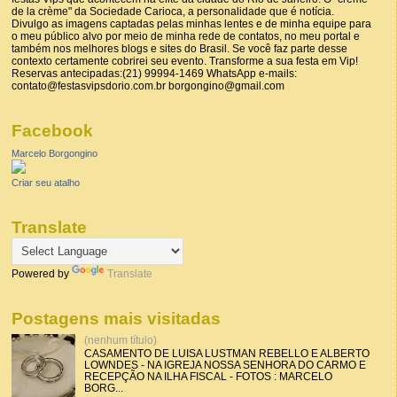
de la crème" da Sociedade Carioca, a personalidade que é notícia.
Divulgo as imagens captadas pelas minhas lentes e de minha equipe para
o meu público alvo por meio de minha rede de contatos, no meu portal e
também nos melhores blogs e sites do Brasil. Se você faz parte desse
contexto certamente cobrirei seu evento. Transforme a sua festa em Vip!
Reservas antecipadas:(21) 99994-1469 WhatsApp e-mails:
contato@festasvipsdorio.com.br borgongino@gmail.com
Facebook
Marcelo Borgongino
Criar seu atalho
Translate
Powered by
Translate
Postagens mais visitadas
(nenhum título)
CASAMENTO DE LUISA LUSTMAN REBELLO E ALBERTO
LOWNDES - NA IGREJA NOSSA SENHORA DO CARMO E
RECEPÇÃO NA ILHA FISCAL - FOTOS : MARCELO
BORG...