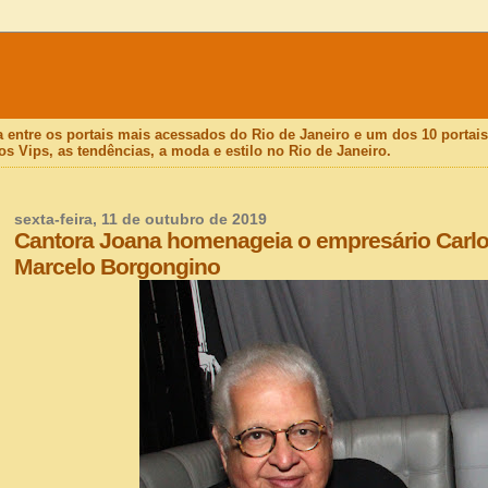
a entre os portais mais acessados do Rio de Janeiro e um dos 10 porta
os Vips, as tendências, a moda e estilo no Rio de Janeiro.
sexta-feira, 11 de outubro de 2019
Cantora Joana homenageia o empresário Carlos
Marcelo Borgongino