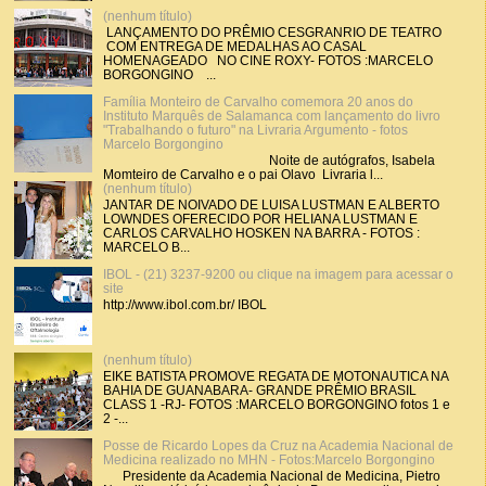
(nenhum título)
LANÇAMENTO DO PRÊMIO CESGRANRIO DE TEATRO
COM ENTREGA DE MEDALHAS AO CASAL
HOMENAGEADO NO CINE ROXY- FOTOS :MARCELO
BORGONGINO ...
Família Monteiro de Carvalho comemora 20 anos do
Instituto Marquês de Salamanca com lançamento do livro
"Trabalhando o futuro" na Livraria Argumento - fotos
Marcelo Borgongino
Noite de autógrafos, Isabela
Momteiro de Carvalho e o pai Olavo Livraria l...
(nenhum título)
JANTAR DE NOIVADO DE LUISA LUSTMAN E ALBERTO
LOWNDES OFERECIDO POR HELIANA LUSTMAN E
CARLOS CARVALHO HOSKEN NA BARRA - FOTOS :
MARCELO B...
IBOL - (21) 3237-9200 ou clique na imagem para acessar o
site
http://www.ibol.com.br/ IBOL
(nenhum título)
EIKE BATISTA PROMOVE REGATA DE MOTONAUTICA NA
BAHIA DE GUANABARA- GRANDE PRÊMIO BRASIL
CLASS 1 -RJ- FOTOS :MARCELO BORGONGINO fotos 1 e
2 -...
Posse de Ricardo Lopes da Cruz na Academia Nacional de
Medicina realizado no MHN - Fotos:Marcelo Borgongino
Presidente da Academia Nacional de Medicina, Pietro