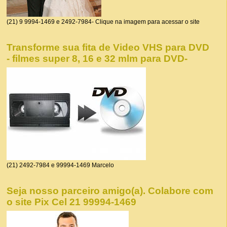
(21) 9 9994-1469 e 2492-7984- Clique na imagem para acessar o site
Transforme sua fita de Video VHS para DVD
- filmes super 8, 16 e 32 mlm para DVD-
(21) 2492-7984 e 99994-1469 Marcelo
Seja nosso parceiro amigo(a). Colabore com
o site Pix Cel 21 99994-1469