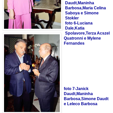
Daudt,Maninha
Barbosa,Maria Celina
Saboya e Simone
Stokler
foto 6-Luciana
Dale,Katia
Spolavore,Terza Acszel
Quatronni e Mylene
Fernandes
foto 7-Janick
Daudt,Maninha
Barbosa,Simone Daudt
e Leleco Barbosa