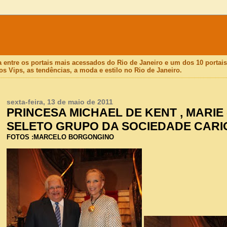
a entre os portais mais acessados do Rio de Janeiro e um dos 10 porta
os Vips, as tendências, a moda e estilo no Rio de Janeiro.
sexta-feira, 13 de maio de 2011
PRINCESA MICHAEL DE KENT , MARIE
SELETO GRUPO DA SOCIEDADE CARIO
FOTOS :MARCELO BORGONGINO