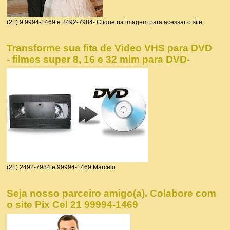
(21) 9 9994-1469 e 2492-7984- Clique na imagem para acessar o site
Transforme sua fita de Video VHS para DVD
- filmes super 8, 16 e 32 mlm para DVD-
(21) 2492-7984 e 99994-1469 Marcelo
Seja nosso parceiro amigo(a). Colabore com
o site Pix Cel 21 99994-1469