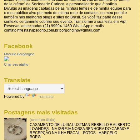
de la crème" da Sociedade Carioca, a personalidade que é notícia.
Divulgo as imagens captadas pelas minhas lentes e de minha equipe para
o meu público alvo por meio de minha rede de contatos, no meu portal e
também nos melhores blogs e sites do Brasil. Se você faz parte desse
contexto certamente cobrirei seu evento. Transforme a sua festa em Vip!
Reservas antecipadas:(21) 99994-1469 WhatsApp e-mails:
contato@festasvipsdorio.com.br borgongino@gmail.com
Facebook
Marcelo Borgongino
Criar seu atalho
Translate
Powered by
Translate
Postagens mais visitadas
(nenhum título)
CASAMENTO DE LUISA LUSTMAN REBELLO E ALBERTO
LOWNDES - NA IGREJA NOSSA SENHORA DO CARMO E
RECEPÇÃO NA ILHA FISCAL - FOTOS : MARCELO
BORG...