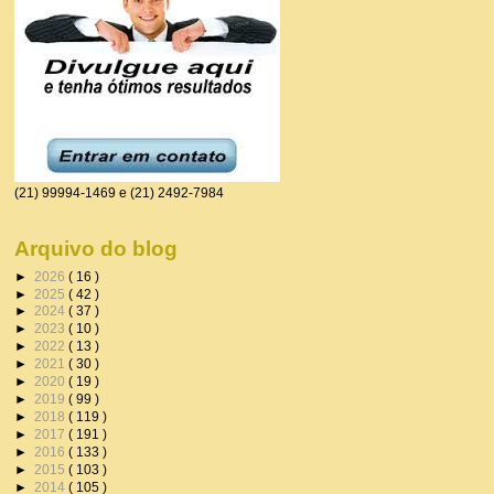
(21) 99994-1469 e (21) 2492-7984
Arquivo do blog
►
2026
( 16 )
►
2025
( 42 )
►
2024
( 37 )
►
2023
( 10 )
►
2022
( 13 )
►
2021
( 30 )
►
2020
( 19 )
►
2019
( 99 )
►
2018
( 119 )
►
2017
( 191 )
►
2016
( 133 )
►
2015
( 103 )
►
2014
( 105 )