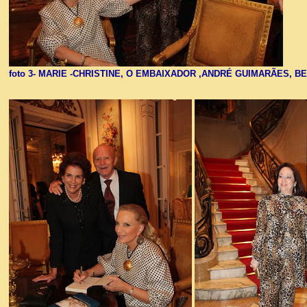
foto 3- MARIE -CHRISTINE, O EMBAIXADOR ,ANDRÉ GUIMARÃES,