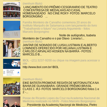
(nenhum título)
LANÇAMENTO DO PRÊMIO CESGRANRIO DE TEATRO
COM ENTREGA DE MEDALHAS AO CASAL
HOMENAGEADO NO CINE ROXY- FOTOS :MARCELO
BORGONGINO ...
Família Monteiro de Carvalho comemora 20 anos do
Instituto Marquês de Salamanca com lançamento do livro
"Trabalhando o futuro" na Livraria Argumento - fotos
Marcelo Borgongino
Noite de autógrafos, Isabela
Momteiro de Carvalho e o pai Olavo Livraria l...
(nenhum título)
JANTAR DE NOIVADO DE LUISA LUSTMAN E ALBERTO
LOWNDES OFERECIDO POR HELIANA LUSTMAN E
CARLOS CARVALHO HOSKEN NA BARRA - FOTOS :
MARCELO B...
IBOL - (21) 3237-9200 ou clique na imagem para acessar o
site
http://www.ibol.com.br/ IBOL
(nenhum título)
EIKE BATISTA PROMOVE REGATA DE MOTONAUTICA NA
BAHIA DE GUANABARA- GRANDE PRÊMIO BRASIL
CLASS 1 -RJ- FOTOS :MARCELO BORGONGINO fotos 1 e
2 -...
Posse de Ricardo Lopes da Cruz na Academia Nacional de
Medicina realizado no MHN - Fotos:Marcelo Borgongino
Presidente da Academia Nacional de Medicina, Pietro