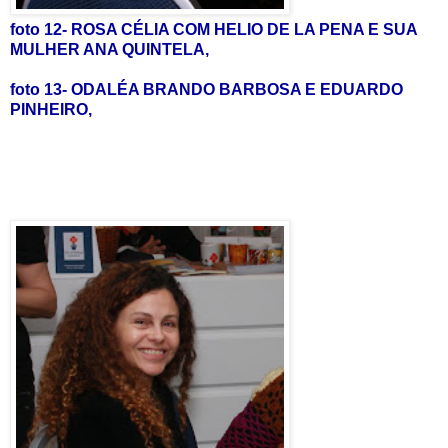
foto 12- ROSA CÉLIA COM HELIO DE LA PENA E SUA
MULHER ANA QUINTELA,
foto 13- ODALÉA BRANDO BARBOSA E EDUARDO
PINHEIRO,