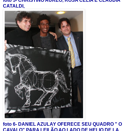
foto 5- CHRISTINO AUREO, ROSA CÉLIA E CLAUDIA
CATALDI,
foto 6- DANIEL AZULAY OFERECE SEU QUADRO " O
CAVALO" PARA LEILÃO AO LADO DE HELIO DE LA