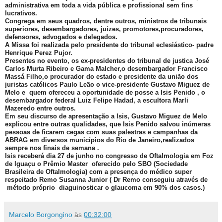
administrativa em toda a vida pública e profissional sem fins
lucrativos.
Congrega em seus quadros, dentre outros, ministros de tribunais
superiores, desembargadores, juízes, promotores,procuradores,
defensores, advogados e delegados.
A Missa foi realizada pelo presidente do tribunal eclesiástico- padre
Henrique Perez Pujor.
Presentes no evento, os ex-presidentes do tribunal de justica José
Carlos Murta Ribeiro e Gama Malcher,o desembargador Francisco
Massá Filho,o procurador do estado e presidente da união dos
juristas católicos Paulo Leão o vice-presidente Gustavo Miguez de
Melo e quem ofereceu a oportunidade de posse a Isis Penido , o
desembargador federal Luiz Felipe Hadad, a escultora Marli
Mazeredo entre outros.
Em seu discurso de apresentação a Isis, Gustavo Miguez de Melo
explicou entre outras qualidades, que Isis Penido salvou inúmeras
pessoas de ficarem cegas com suas palestras e campanhas da
ABRAG em diversos municípios do Rio de Janeiro,realizados
sempre nos finais de semana .
Isis receberá dia 27 de junho no congresso de Oftalmologia em Foz
de Iguaçu o Prêmio Master oferecido pelo SBO (Sociedade
Brasileira de Oftalmologia) com a presença do médico super
respeitado Remo Susanna Junior ( Dr Remo conseguiu através de
método próprio diaguinosticar o glaucoma em 90% dos casos.)
Marcelo Borgongino
às
00:32:00