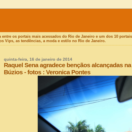
a entre os portais mais acessados do Rio de Janeiro e um dos 10 porta
os Vips, as tendências, a moda e estilo no Rio de Janeiro.
quinta-feira, 16 de janeiro de 2014
Raquel Sena agradece bençãos alcançadas na
Búzios - fotos : Veronica Pontes