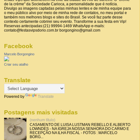
de la crème" da Sociedade Carioca, a personalidade que é notícia.
Divulgo as imagens captadas pelas minhas lentes e de minha equipe para
o meu público alvo por meio de minha rede de contatos, no meu portal e
também nos melhores blogs e sites do Brasil. Se você faz parte desse
contexto certamente cobrirei seu evento. Transforme a sua festa em Vip!
Reservas antecipadas:(21) 99994-1469 WhatsApp e-mails:
contato@festasvipsdorio.com.br borgongino@gmail.com
Facebook
Marcelo Borgongino
Criar seu atalho
Translate
Powered by
Translate
Postagens mais visitadas
(nenhum título)
CASAMENTO DE LUISA LUSTMAN REBELLO E ALBERTO
LOWNDES - NA IGREJA NOSSA SENHORA DO CARMO E
RECEPÇÃO NA ILHA FISCAL - FOTOS : MARCELO
BORG...