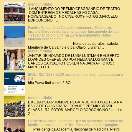
(nenhum título)
LANÇAMENTO DO PRÊMIO CESGRANRIO DE TEATRO
COM ENTREGA DE MEDALHAS AO CASAL
HOMENAGEADO NO CINE ROXY- FOTOS :MARCELO
BORGONGINO ...
Família Monteiro de Carvalho comemora 20 anos do
Instituto Marquês de Salamanca com lançamento do livro
"Trabalhando o futuro" na Livraria Argumento - fotos
Marcelo Borgongino
Noite de autógrafos, Isabela
Momteiro de Carvalho e o pai Olavo Livraria l...
(nenhum título)
JANTAR DE NOIVADO DE LUISA LUSTMAN E ALBERTO
LOWNDES OFERECIDO POR HELIANA LUSTMAN E
CARLOS CARVALHO HOSKEN NA BARRA - FOTOS :
MARCELO B...
IBOL - (21) 3237-9200 ou clique na imagem para acessar o
site
http://www.ibol.com.br/ IBOL
(nenhum título)
EIKE BATISTA PROMOVE REGATA DE MOTONAUTICA NA
BAHIA DE GUANABARA- GRANDE PRÊMIO BRASIL
CLASS 1 -RJ- FOTOS :MARCELO BORGONGINO fotos 1 e
2 -...
Posse de Ricardo Lopes da Cruz na Academia Nacional de
Medicina realizado no MHN - Fotos:Marcelo Borgongino
Presidente da Academia Nacional de Medicina, Pietro