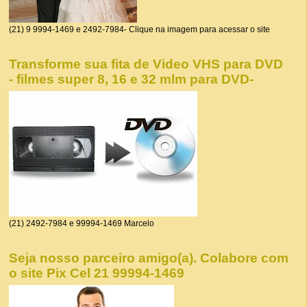
(21) 9 9994-1469 e 2492-7984- Clique na imagem para acessar o site
Transforme sua fita de Video VHS para DVD
- filmes super 8, 16 e 32 mlm para DVD-
(21) 2492-7984 e 99994-1469 Marcelo
Seja nosso parceiro amigo(a). Colabore com
o site Pix Cel 21 99994-1469