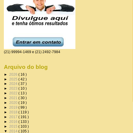
(21) 99994-1469 e (21) 2492-7984
Arquivo do blog
►
2026
( 16 )
►
2025
( 42 )
►
2024
( 37 )
►
2023
( 10 )
►
2022
( 13 )
►
2021
( 30 )
►
2020
( 19 )
►
2019
( 99 )
►
2018
( 119 )
►
2017
( 191 )
►
2016
( 133 )
►
2015
( 103 )
▼
2014
( 105 )