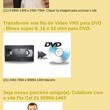
(21) 9 9994-1469 e 2492-7984- Clique na imagem para acessar o site
Transforme sua fita de Video VHS para DVD
- filmes super 8, 16 e 32 mlm para DVD-
(21) 2492-7984 e 99994-1469 Marcelo
Seja nosso parceiro amigo(a). Colabore com
o site Pix Cel 21 99994-1469