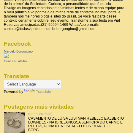
de la crème" da Sociedade Carioca, a personalidade que é notícia.
Divulgo as imagens captadas pelas minhas lentes e de minha equipe para
o meu público alvo por meio de minha rede de contatos, no meu portal e
também nos melhores blogs e sites do Brasil. Se você faz parte desse
contexto certamente cobrirei seu evento. Transforme a sua festa em Vip!
Reservas antecipadas:(21) 99994-1469 WhatsApp e-mails:
contato@festasvipsdorio.com.br borgongino@gmail.com
Facebook
Marcelo Borgongino
Criar seu atalho
Translate
Powered by
Translate
Postagens mais visitadas
(nenhum título)
CASAMENTO DE LUISA LUSTMAN REBELLO E ALBERTO
LOWNDES - NA IGREJA NOSSA SENHORA DO CARMO E
RECEPÇÃO NA ILHA FISCAL - FOTOS : MARCELO
BORG...