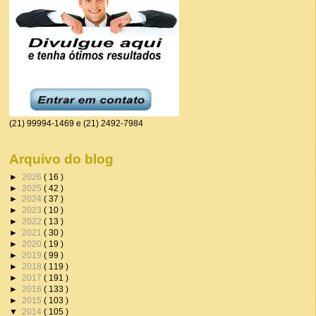
(21) 99994-1469 e (21) 2492-7984
Arquivo do blog
►
2026
( 16 )
►
2025
( 42 )
►
2024
( 37 )
►
2023
( 10 )
►
2022
( 13 )
►
2021
( 30 )
►
2020
( 19 )
►
2019
( 99 )
►
2018
( 119 )
►
2017
( 191 )
►
2016
( 133 )
►
2015
( 103 )
▼
2014
( 105 )