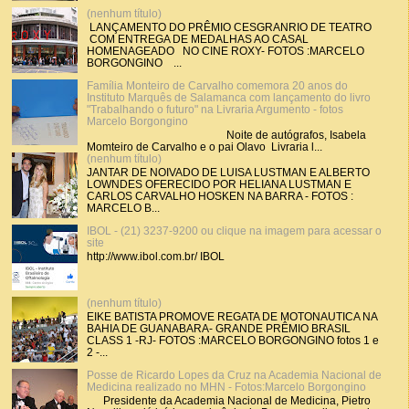
(nenhum título)
LANÇAMENTO DO PRÊMIO CESGRANRIO DE TEATRO
COM ENTREGA DE MEDALHAS AO CASAL
HOMENAGEADO NO CINE ROXY- FOTOS :MARCELO
BORGONGINO ...
Família Monteiro de Carvalho comemora 20 anos do
Instituto Marquês de Salamanca com lançamento do livro
"Trabalhando o futuro" na Livraria Argumento - fotos
Marcelo Borgongino
Noite de autógrafos, Isabela
Momteiro de Carvalho e o pai Olavo Livraria l...
(nenhum título)
JANTAR DE NOIVADO DE LUISA LUSTMAN E ALBERTO
LOWNDES OFERECIDO POR HELIANA LUSTMAN E
CARLOS CARVALHO HOSKEN NA BARRA - FOTOS :
MARCELO B...
IBOL - (21) 3237-9200 ou clique na imagem para acessar o
site
http://www.ibol.com.br/ IBOL
(nenhum título)
EIKE BATISTA PROMOVE REGATA DE MOTONAUTICA NA
BAHIA DE GUANABARA- GRANDE PRÊMIO BRASIL
CLASS 1 -RJ- FOTOS :MARCELO BORGONGINO fotos 1 e
2 -...
Posse de Ricardo Lopes da Cruz na Academia Nacional de
Medicina realizado no MHN - Fotos:Marcelo Borgongino
Presidente da Academia Nacional de Medicina, Pietro