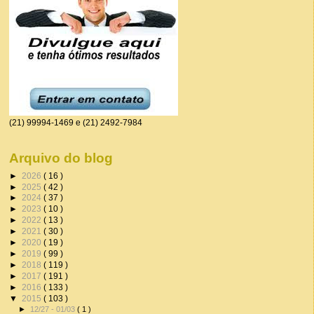
(21) 99994-1469 e (21) 2492-7984
Arquivo do blog
►
2026
( 16 )
►
2025
( 42 )
►
2024
( 37 )
►
2023
( 10 )
►
2022
( 13 )
►
2021
( 30 )
►
2020
( 19 )
►
2019
( 99 )
►
2018
( 119 )
►
2017
( 191 )
►
2016
( 133 )
▼
2015
( 103 )
►
12/27 - 01/03
( 1 )