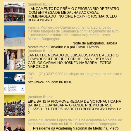
(nenhum título)
LANÇAMENTO DO PRÊMIO CESGRANRIO DE TEATRO
COM ENTREGA DE MEDALHAS AO CASAL
HOMENAGEADO NO CINE ROXY- FOTOS :MARCELO
BORGONGINO ...
Família Monteiro de Carvalho comemora 20 anos do
Instituto Marquês de Salamanca com lançamento do livro
"Trabalhando o futuro" na Livraria Argumento - fotos
Marcelo Borgongino
Noite de autógrafos, Isabela
Momteiro de Carvalho e o pai Olavo Livraria l...
(nenhum título)
JANTAR DE NOIVADO DE LUISA LUSTMAN E ALBERTO
LOWNDES OFERECIDO POR HELIANA LUSTMAN E
CARLOS CARVALHO HOSKEN NA BARRA - FOTOS :
MARCELO B...
IBOL - (21) 3237-9200 ou clique na imagem para acessar o
site
http://www.ibol.com.br/ IBOL
(nenhum título)
EIKE BATISTA PROMOVE REGATA DE MOTONAUTICA NA
BAHIA DE GUANABARA- GRANDE PRÊMIO BRASIL
CLASS 1 -RJ- FOTOS :MARCELO BORGONGINO fotos 1 e
2 -...
Posse de Ricardo Lopes da Cruz na Academia Nacional de
Medicina realizado no MHN - Fotos:Marcelo Borgongino
Presidente da Academia Nacional de Medicina, Pietro