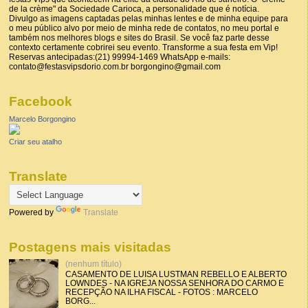
de la crème" da Sociedade Carioca, a personalidade que é notícia.
Divulgo as imagens captadas pelas minhas lentes e de minha equipe para
o meu público alvo por meio de minha rede de contatos, no meu portal e
também nos melhores blogs e sites do Brasil. Se você faz parte desse
contexto certamente cobrirei seu evento. Transforme a sua festa em Vip!
Reservas antecipadas:(21) 99994-1469 WhatsApp e-mails:
contato@festasvipsdorio.com.br borgongino@gmail.com
Facebook
Marcelo Borgongino
Criar seu atalho
Translate
Powered by
Translate
Postagens mais visitadas
(nenhum título)
CASAMENTO DE LUISA LUSTMAN REBELLO E ALBERTO
LOWNDES - NA IGREJA NOSSA SENHORA DO CARMO E
RECEPÇÃO NA ILHA FISCAL - FOTOS : MARCELO
BORG...