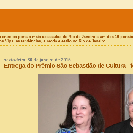
a entre os portais mais acessados do Rio de Janeiro e um dos 10 porta
os Vips, as tendências, a moda e estilo no Rio de Janeiro.
sexta-feira, 30 de janeiro de 2015
Entrega do Prêmio Sâo Sebastião de Cultura - 