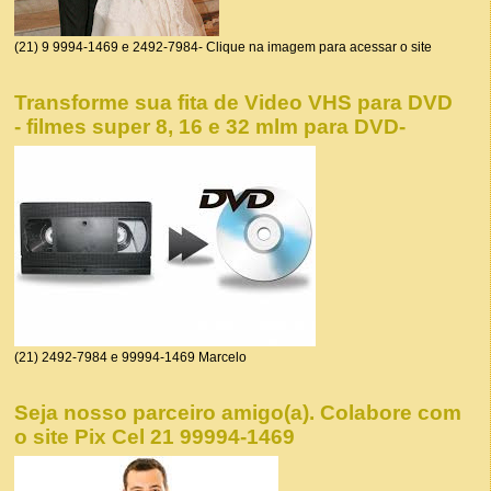
(21) 9 9994-1469 e 2492-7984- Clique na imagem para acessar o site
Transforme sua fita de Video VHS para DVD
- filmes super 8, 16 e 32 mlm para DVD-
(21) 2492-7984 e 99994-1469 Marcelo
Seja nosso parceiro amigo(a). Colabore com
o site Pix Cel 21 99994-1469