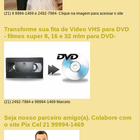
(21) 9 9994-1469 e 2492-7984- Clique na imagem para acessar o site
Transforme sua fita de Video VHS para DVD
- filmes super 8, 16 e 32 mlm para DVD-
(21) 2492-7984 e 99994-1469 Marcelo
Seja nosso parceiro amigo(a). Colabore com
o site Pix Cel 21 99994-1469