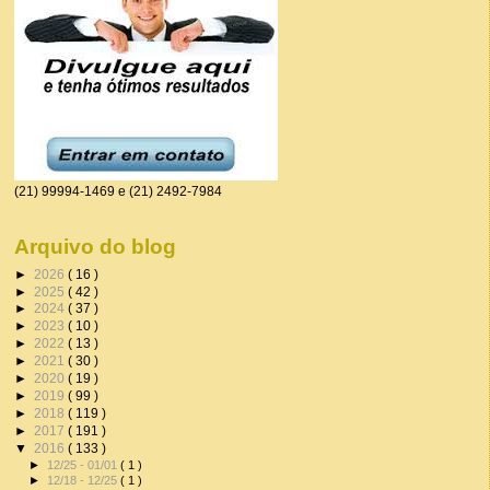
(21) 99994-1469 e (21) 2492-7984
Arquivo do blog
►
2026
( 16 )
►
2025
( 42 )
►
2024
( 37 )
►
2023
( 10 )
►
2022
( 13 )
►
2021
( 30 )
►
2020
( 19 )
►
2019
( 99 )
►
2018
( 119 )
►
2017
( 191 )
▼
2016
( 133 )
►
12/25 - 01/01
( 1 )
►
12/18 - 12/25
( 1 )