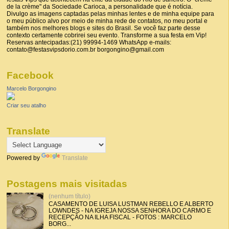
de la crème" da Sociedade Carioca, a personalidade que é notícia.
Divulgo as imagens captadas pelas minhas lentes e de minha equipe para
o meu público alvo por meio de minha rede de contatos, no meu portal e
também nos melhores blogs e sites do Brasil. Se você faz parte desse
contexto certamente cobrirei seu evento. Transforme a sua festa em Vip!
Reservas antecipadas:(21) 99994-1469 WhatsApp e-mails:
contato@festasvipsdorio.com.br borgongino@gmail.com
Facebook
Marcelo Borgongino
Criar seu atalho
Translate
Powered by
Translate
Postagens mais visitadas
(nenhum título)
CASAMENTO DE LUISA LUSTMAN REBELLO E ALBERTO
LOWNDES - NA IGREJA NOSSA SENHORA DO CARMO E
RECEPÇÃO NA ILHA FISCAL - FOTOS : MARCELO
BORG...