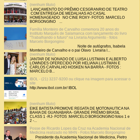
(nenhum título)
LANÇAMENTO DO PRÊMIO CESGRANRIO DE TEATRO
COM ENTREGA DE MEDALHAS AO CASAL
HOMENAGEADO NO CINE ROXY- FOTOS :MARCELO
BORGONGINO ...
Família Monteiro de Carvalho comemora 20 anos do
Instituto Marquês de Salamanca com lançamento do livro
"Trabalhando o futuro" na Livraria Argumento - fotos
Marcelo Borgongino
Noite de autógrafos, Isabela
Momteiro de Carvalho e o pai Olavo Livraria l...
(nenhum título)
JANTAR DE NOIVADO DE LUISA LUSTMAN E ALBERTO
LOWNDES OFERECIDO POR HELIANA LUSTMAN E
CARLOS CARVALHO HOSKEN NA BARRA - FOTOS :
MARCELO B...
IBOL - (21) 3237-9200 ou clique na imagem para acessar o
site
http://www.ibol.com.br/ IBOL
(nenhum título)
EIKE BATISTA PROMOVE REGATA DE MOTONAUTICA NA
BAHIA DE GUANABARA- GRANDE PRÊMIO BRASIL
CLASS 1 -RJ- FOTOS :MARCELO BORGONGINO fotos 1 e
2 -...
Posse de Ricardo Lopes da Cruz na Academia Nacional de
Medicina realizado no MHN - Fotos:Marcelo Borgongino
Presidente da Academia Nacional de Medicina, Pietro