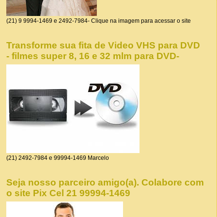
(21) 9 9994-1469 e 2492-7984- Clique na imagem para acessar o site
Transforme sua fita de Video VHS para DVD
- filmes super 8, 16 e 32 mlm para DVD-
(21) 2492-7984 e 99994-1469 Marcelo
Seja nosso parceiro amigo(a). Colabore com
o site Pix Cel 21 99994-1469