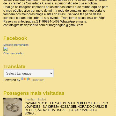
de la crème" da Sociedade Carioca, a personalidade que é notícia.
Divulgo as imagens captadas pelas minhas lentes e de minha equipe para
o meu público alvo por meio de minha rede de contatos, no meu portal e
também nos melhores blogs e sites do Brasil. Se você faz parte desse
contexto certamente cobrirei seu evento. Transforme a sua festa em Vip!
Reservas antecipadas:(21) 99994-1469 WhatsApp e-mails:
contato@festasvipsdorio.com.br borgongino@gmail.com
Facebook
Marcelo Borgongino
Criar seu atalho
Translate
Powered by
Translate
Postagens mais visitadas
(nenhum título)
CASAMENTO DE LUISA LUSTMAN REBELLO E ALBERTO
LOWNDES - NA IGREJA NOSSA SENHORA DO CARMO E
RECEPÇÃO NA ILHA FISCAL - FOTOS : MARCELO
BORG...