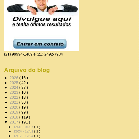
(21) 99994-1469 e (21) 2492-7984
Arquivo do blog
►
2026
( 16 )
►
2025
( 42 )
►
2024
( 37 )
►
2023
( 10 )
►
2022
( 13 )
►
2021
( 30 )
►
2020
( 19 )
►
2019
( 99 )
►
2018
( 119 )
▼
2017
( 191 )
►
12/31 - 01/07
( 1 )
►
12/24 - 12/31
( 1 )
►
12/17 - 12/24
( 1 )