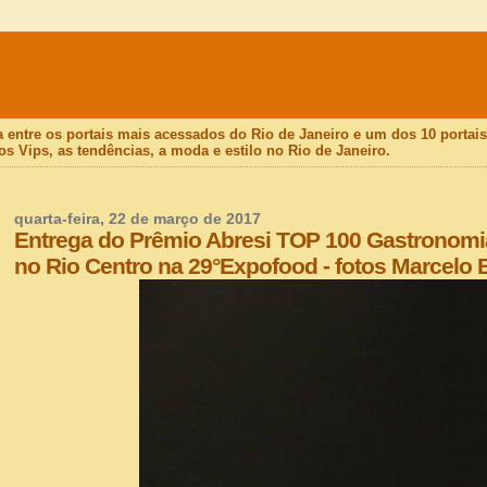
a entre os portais mais acessados do Rio de Janeiro e um dos 10 porta
os Vips, as tendências, a moda e estilo no Rio de Janeiro.
quarta-feira, 22 de março de 2017
Entrega do Prêmio Abresi TOP 100 Gastronomia
no Rio Centro na 29°Expofood - fotos Marcelo