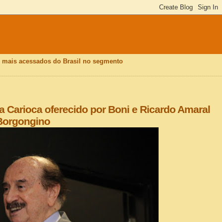
is mais acessados do Brasil no segmento
 Carioca oferecido por Boni e Ricardo Amaral
 Borgongino