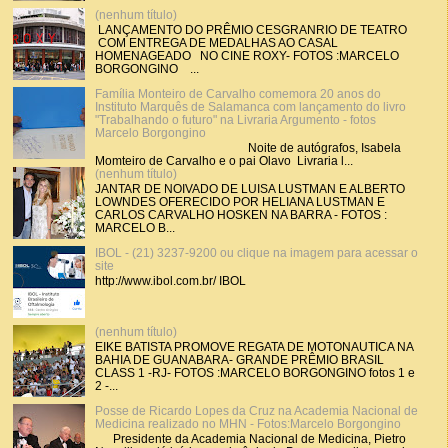
(nenhum título)
LANÇAMENTO DO PRÊMIO CESGRANRIO DE TEATRO
COM ENTREGA DE MEDALHAS AO CASAL
HOMENAGEADO NO CINE ROXY- FOTOS :MARCELO
BORGONGINO ...
Família Monteiro de Carvalho comemora 20 anos do
Instituto Marquês de Salamanca com lançamento do livro
"Trabalhando o futuro" na Livraria Argumento - fotos
Marcelo Borgongino
Noite de autógrafos, Isabela
Momteiro de Carvalho e o pai Olavo Livraria l...
(nenhum título)
JANTAR DE NOIVADO DE LUISA LUSTMAN E ALBERTO
LOWNDES OFERECIDO POR HELIANA LUSTMAN E
CARLOS CARVALHO HOSKEN NA BARRA - FOTOS :
MARCELO B...
IBOL - (21) 3237-9200 ou clique na imagem para acessar o
site
http://www.ibol.com.br/ IBOL
(nenhum título)
EIKE BATISTA PROMOVE REGATA DE MOTONAUTICA NA
BAHIA DE GUANABARA- GRANDE PRÊMIO BRASIL
CLASS 1 -RJ- FOTOS :MARCELO BORGONGINO fotos 1 e
2 -...
Posse de Ricardo Lopes da Cruz na Academia Nacional de
Medicina realizado no MHN - Fotos:Marcelo Borgongino
Presidente da Academia Nacional de Medicina, Pietro