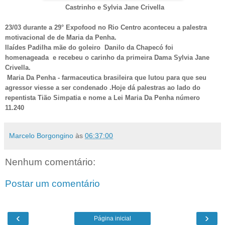
Castrinho e Sylvia Jane Crivella
23/03 durante a 29° Expofood no Rio Centro aconteceu a palestra
motivacional de de Maria da Penha.
Ilaídes Padilha mãe do goleiro Danilo da Chapecó foi
homenageada e recebeu o carinho da primeira Dama Sylvia Jane
Crivella.
Maria Da Penha - farmaceutica brasileira que lutou para que seu
agressor viesse a ser condenado .Hoje dá palestras ao lado do
repentista Tião Simpatia e nome a Lei Maria Da Penha número
11.240
Marcelo Borgongino
às
06:37:00
Nenhum comentário:
Postar um comentário
‹
›
Página inicial