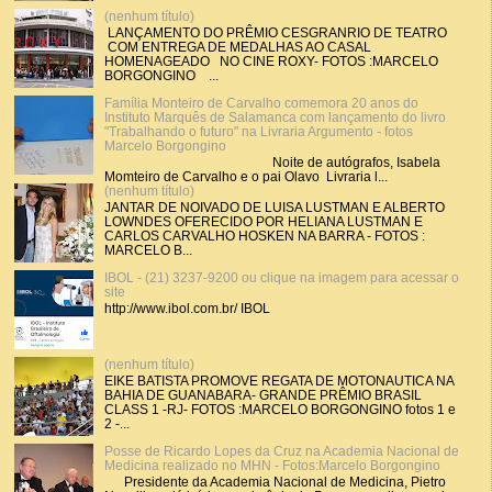
(nenhum título)
LANÇAMENTO DO PRÊMIO CESGRANRIO DE TEATRO
COM ENTREGA DE MEDALHAS AO CASAL
HOMENAGEADO NO CINE ROXY- FOTOS :MARCELO
BORGONGINO ...
Família Monteiro de Carvalho comemora 20 anos do
Instituto Marquês de Salamanca com lançamento do livro
"Trabalhando o futuro" na Livraria Argumento - fotos
Marcelo Borgongino
Noite de autógrafos, Isabela
Momteiro de Carvalho e o pai Olavo Livraria l...
(nenhum título)
JANTAR DE NOIVADO DE LUISA LUSTMAN E ALBERTO
LOWNDES OFERECIDO POR HELIANA LUSTMAN E
CARLOS CARVALHO HOSKEN NA BARRA - FOTOS :
MARCELO B...
IBOL - (21) 3237-9200 ou clique na imagem para acessar o
site
http://www.ibol.com.br/ IBOL
(nenhum título)
EIKE BATISTA PROMOVE REGATA DE MOTONAUTICA NA
BAHIA DE GUANABARA- GRANDE PRÊMIO BRASIL
CLASS 1 -RJ- FOTOS :MARCELO BORGONGINO fotos 1 e
2 -...
Posse de Ricardo Lopes da Cruz na Academia Nacional de
Medicina realizado no MHN - Fotos:Marcelo Borgongino
Presidente da Academia Nacional de Medicina, Pietro