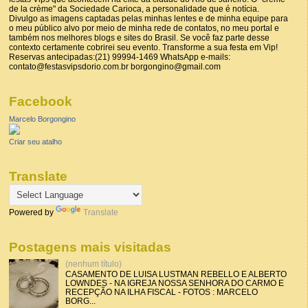
de la crème" da Sociedade Carioca, a personalidade que é notícia.
Divulgo as imagens captadas pelas minhas lentes e de minha equipe para
o meu público alvo por meio de minha rede de contatos, no meu portal e
também nos melhores blogs e sites do Brasil. Se você faz parte desse
contexto certamente cobrirei seu evento. Transforme a sua festa em Vip!
Reservas antecipadas:(21) 99994-1469 WhatsApp e-mails:
contato@festasvipsdorio.com.br borgongino@gmail.com
Facebook
Marcelo Borgongino
Criar seu atalho
Translate
Powered by
Translate
Postagens mais visitadas
(nenhum título)
CASAMENTO DE LUISA LUSTMAN REBELLO E ALBERTO
LOWNDES - NA IGREJA NOSSA SENHORA DO CARMO E
RECEPÇÃO NA ILHA FISCAL - FOTOS : MARCELO
BORG...