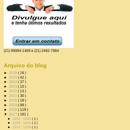
(21) 99994-1469 e (21) 2492-7984
Arquivo do blog
►
2026
( 16 )
►
2025
( 42 )
►
2024
( 37 )
►
2023
( 10 )
►
2022
( 13 )
►
2021
( 30 )
►
2020
( 19 )
►
2019
( 99 )
►
2018
( 119 )
▼
2017
( 191 )
►
12/31 - 01/07
( 1 )
►
12/24 - 12/31
( 1 )
►
12/17 - 12/24
( 1 )