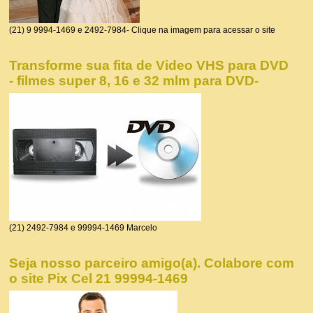
(21) 9 9994-1469 e 2492-7984- Clique na imagem para acessar o site
Transforme sua fita de Video VHS para DVD
- filmes super 8, 16 e 32 mlm para DVD-
(21) 2492-7984 e 99994-1469 Marcelo
Seja nosso parceiro amigo(a). Colabore com
o site Pix Cel 21 99994-1469