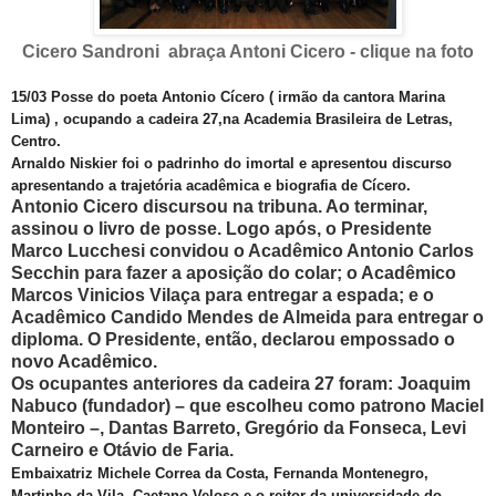
Cicero Sandroni abraça Antoni Cicero - clique na foto
15/03 Posse do poeta Antonio Cícero ( irmão da cantora Marina
Lima) , ocupando a cadeira 27,na Academia Brasileira de Letras,
Centro.
Arnaldo Niskier foi o padrinho do imortal e apresentou discurso
apresentando a trajetória acadêmica e biografia de Cícero.
Antonio Cicero
discursou na tribuna. Ao terminar,
assinou o livro de posse. Logo após, o Presidente
Marco Lucchesi convidou o Acadêmico Antonio Carlos
Secchin para fazer a aposição do colar; o Acadêmico
Marcos Vinicios Vilaça para entregar a espada; e o
Acadêmico Candido Mendes de Almeida para entregar o
diploma. O Presidente, então, declarou empossado o
novo Acadêmico.
Os ocupantes anteriores da cadeira 27 foram: Joaquim
Nabuco (fundador) – que escolheu como patrono Maciel
Monteiro –, Dantas Barreto, Gregório da Fonseca, Levi
Carneiro e Otávio de Faria.
Embaixatriz Michele Correa da Costa, Fernanda Montenegro,
Martinho da Vila, Caetano Veloso e o reitor da universidade do