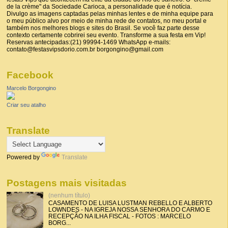
de la crème" da Sociedade Carioca, a personalidade que é notícia.
Divulgo as imagens captadas pelas minhas lentes e de minha equipe para
o meu público alvo por meio de minha rede de contatos, no meu portal e
também nos melhores blogs e sites do Brasil. Se você faz parte desse
contexto certamente cobrirei seu evento. Transforme a sua festa em Vip!
Reservas antecipadas:(21) 99994-1469 WhatsApp e-mails:
contato@festasvipsdorio.com.br borgongino@gmail.com
Facebook
Marcelo Borgongino
Criar seu atalho
Translate
Powered by
Translate
Postagens mais visitadas
(nenhum título)
CASAMENTO DE LUISA LUSTMAN REBELLO E ALBERTO
LOWNDES - NA IGREJA NOSSA SENHORA DO CARMO E
RECEPÇÃO NA ILHA FISCAL - FOTOS : MARCELO
BORG...