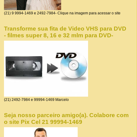
(21) 9 9994-1469 e 2492-7984- Clique na imagem para acessar o site
Transforme sua fita de Video VHS para DVD
- filmes super 8, 16 e 32 mlm para DVD-
(21) 2492-7984 e 99994-1469 Marcelo
Seja nosso parceiro amigo(a). Colabore com
o site Pix Cel 21 99994-1469