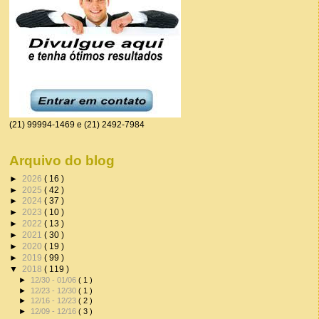
(21) 99994-1469 e (21) 2492-7984
Arquivo do blog
►
2026
( 16 )
►
2025
( 42 )
►
2024
( 37 )
►
2023
( 10 )
►
2022
( 13 )
►
2021
( 30 )
►
2020
( 19 )
►
2019
( 99 )
▼
2018
( 119 )
►
12/30 - 01/06
( 1 )
►
12/23 - 12/30
( 1 )
►
12/16 - 12/23
( 2 )
►
12/09 - 12/16
( 3 )