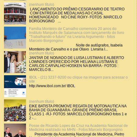
(nenhum título)
LANÇAMENTO DO PRÊMIO CESGRANRIO DE TEATRO
COM ENTREGA DE MEDALHAS AO CASAL
HOMENAGEADO NO CINE ROXY- FOTOS :MARCELO
BORGONGINO ...
Família Monteiro de Carvalho comemora 20 anos do
Instituto Marquês de Salamanca com lançamento do livro
"Trabalhando o futuro" na Livraria Argumento - fotos
Marcelo Borgongino
Noite de autógrafos, Isabela
Momteiro de Carvalho e o pai Olavo Livraria l...
(nenhum título)
JANTAR DE NOIVADO DE LUISA LUSTMAN E ALBERTO
LOWNDES OFERECIDO POR HELIANA LUSTMAN E
CARLOS CARVALHO HOSKEN NA BARRA - FOTOS :
MARCELO B...
IBOL - (21) 3237-9200 ou clique na imagem para acessar o
site
http://www.ibol.com.br/ IBOL
(nenhum título)
EIKE BATISTA PROMOVE REGATA DE MOTONAUTICA NA
BAHIA DE GUANABARA- GRANDE PRÊMIO BRASIL
CLASS 1 -RJ- FOTOS :MARCELO BORGONGINO fotos 1 e
2 -...
Posse de Ricardo Lopes da Cruz na Academia Nacional de
Medicina realizado no MHN - Fotos:Marcelo Borgongino
Presidente da Academia Nacional de Medicina, Pietro