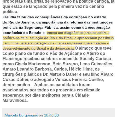
propostas uma brisa de renovação na política carioca, já
que estão se lançando pela primeira vez no cenário
político.
Claudia falou das consequências da corrupção no estado
do
Rio de Janeiro, da importância da reforma das instituições
policiais na Segurança Pública, assim como da recuperação
econômica do Estado e
traçou um diagnóstico preciso sobre a
política na atual situação do Rio e do Brasil e apreseentou possíveis
caminhos para a superação dos graves impasses que ameaçam o
O almoço que teve
desenvolvimento do Brasil
e da democracia.
como plano de fundo o Pão de Açúcar e o Aterro do
Flamengo recebeu célebres nomes do Society Carioca
como Gisela Markenson, Bete Suzano, Lena Guimarães,
Amaro Leandro Barbosa, Carlos, Hélcio Hime, os
cirurgiões plásticos Dr. Marcelo Daher e seu filho Álvaro
Cosac Daher, o advogado Vinicius Ferreira Coelho,
dentre muitos....Ambos os candidatos foram
ovacionados por todos os presentes em clima de
esperança por dias melhores para a Cidade
Maravilhosa.
Marcelo Borgongino
às
20:46:00