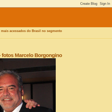
is mais acessados do Brasil no segmento
- fotos Marcelo Borgongino