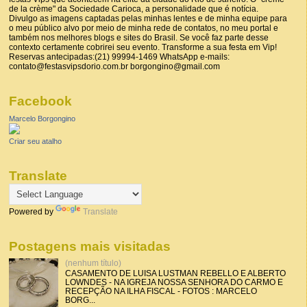
de la crème" da Sociedade Carioca, a personalidade que é notícia.
Divulgo as imagens captadas pelas minhas lentes e de minha equipe para
o meu público alvo por meio de minha rede de contatos, no meu portal e
também nos melhores blogs e sites do Brasil. Se você faz parte desse
contexto certamente cobrirei seu evento. Transforme a sua festa em Vip!
Reservas antecipadas:(21) 99994-1469 WhatsApp e-mails:
contato@festasvipsdorio.com.br borgongino@gmail.com
Facebook
Marcelo Borgongino
Criar seu atalho
Translate
Powered by
Translate
Postagens mais visitadas
(nenhum título)
CASAMENTO DE LUISA LUSTMAN REBELLO E ALBERTO
LOWNDES - NA IGREJA NOSSA SENHORA DO CARMO E
RECEPÇÃO NA ILHA FISCAL - FOTOS : MARCELO
BORG...