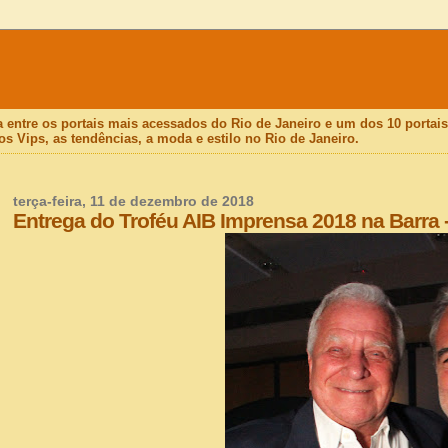
a entre os portais mais acessados do Rio de Janeiro e um dos 10 porta
os Vips, as tendências, a moda e estilo no Rio de Janeiro.
terça-feira, 11 de dezembro de 2018
Entrega do Troféu AIB Imprensa 2018 na Barra 