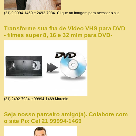
(21) 9 9994-1469 e 2492-7984- Clique na imagem para acessar o site
Transforme sua fita de Video VHS para DVD
- filmes super 8, 16 e 32 mlm para DVD-
(21) 2492-7984 e 99994-1469 Marcelo
Seja nosso parceiro amigo(a). Colabore com
o site Pix Cel 21 99994-1469