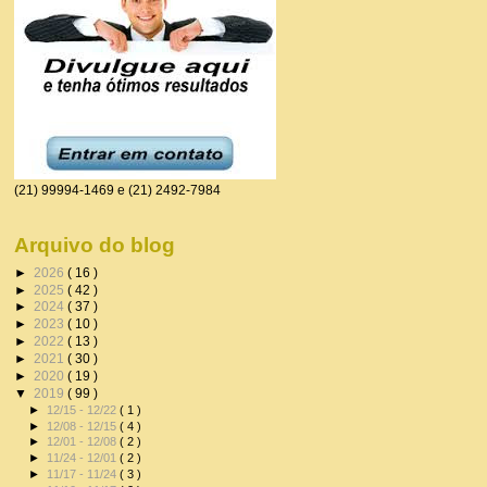
(21) 99994-1469 e (21) 2492-7984
Arquivo do blog
►
2026
( 16 )
►
2025
( 42 )
►
2024
( 37 )
►
2023
( 10 )
►
2022
( 13 )
►
2021
( 30 )
►
2020
( 19 )
▼
2019
( 99 )
►
12/15 - 12/22
( 1 )
►
12/08 - 12/15
( 4 )
►
12/01 - 12/08
( 2 )
►
11/24 - 12/01
( 2 )
►
11/17 - 11/24
( 3 )