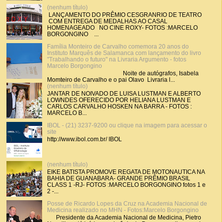
(nenhum título)
LANÇAMENTO DO PRÊMIO CESGRANRIO DE TEATRO
COM ENTREGA DE MEDALHAS AO CASAL
HOMENAGEADO NO CINE ROXY- FOTOS :MARCELO
BORGONGINO ...
Família Monteiro de Carvalho comemora 20 anos do
Instituto Marquês de Salamanca com lançamento do livro
"Trabalhando o futuro" na Livraria Argumento - fotos
Marcelo Borgongino
Noite de autógrafos, Isabela
Momteiro de Carvalho e o pai Olavo Livraria l...
(nenhum título)
JANTAR DE NOIVADO DE LUISA LUSTMAN E ALBERTO
LOWNDES OFERECIDO POR HELIANA LUSTMAN E
CARLOS CARVALHO HOSKEN NA BARRA - FOTOS :
MARCELO B...
IBOL - (21) 3237-9200 ou clique na imagem para acessar o
site
http://www.ibol.com.br/ IBOL
(nenhum título)
EIKE BATISTA PROMOVE REGATA DE MOTONAUTICA NA
BAHIA DE GUANABARA- GRANDE PRÊMIO BRASIL
CLASS 1 -RJ- FOTOS :MARCELO BORGONGINO fotos 1 e
2 -...
Posse de Ricardo Lopes da Cruz na Academia Nacional de
Medicina realizado no MHN - Fotos:Marcelo Borgongino
Presidente da Academia Nacional de Medicina, Pietro