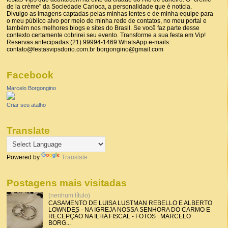
de la crème" da Sociedade Carioca, a personalidade que é notícia.
Divulgo as imagens captadas pelas minhas lentes e de minha equipe para
o meu público alvo por meio de minha rede de contatos, no meu portal e
também nos melhores blogs e sites do Brasil. Se você faz parte desse
contexto certamente cobrirei seu evento. Transforme a sua festa em Vip!
Reservas antecipadas:(21) 99994-1469 WhatsApp e-mails:
contato@festasvipsdorio.com.br borgongino@gmail.com
Facebook
Marcelo Borgongino
Criar seu atalho
Translate
Powered by
Translate
Postagens mais visitadas
(nenhum título)
CASAMENTO DE LUISA LUSTMAN REBELLO E ALBERTO
LOWNDES - NA IGREJA NOSSA SENHORA DO CARMO E
RECEPÇÃO NA ILHA FISCAL - FOTOS : MARCELO
BORG...