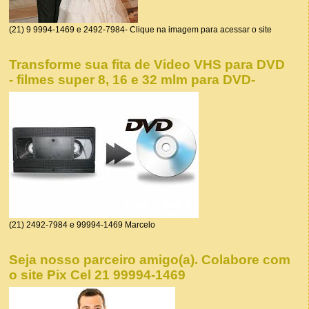
(21) 9 9994-1469 e 2492-7984- Clique na imagem para acessar o site
Transforme sua fita de Video VHS para DVD
- filmes super 8, 16 e 32 mlm para DVD-
(21) 2492-7984 e 99994-1469 Marcelo
Seja nosso parceiro amigo(a). Colabore com
o site Pix Cel 21 99994-1469