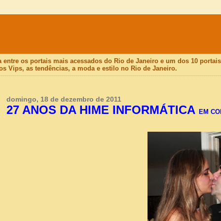
a entre os portais mais acessados do Rio de Janeiro e um dos 10 porta
os Vips, as tendências, a moda e estilo no Rio de Janeiro.
domingo, 18 de dezembro de 2011
27 ANOS DA HIME INFORMÁTICA
EM CO