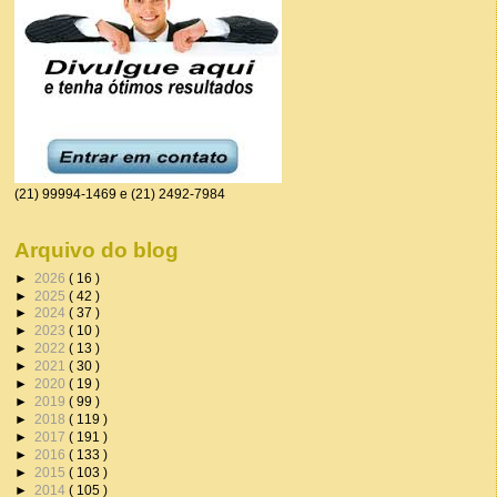
(21) 99994-1469 e (21) 2492-7984
Arquivo do blog
►
2026
( 16 )
►
2025
( 42 )
►
2024
( 37 )
►
2023
( 10 )
►
2022
( 13 )
►
2021
( 30 )
►
2020
( 19 )
►
2019
( 99 )
►
2018
( 119 )
►
2017
( 191 )
►
2016
( 133 )
►
2015
( 103 )
►
2014
( 105 )