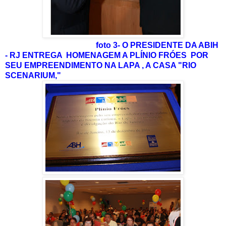
foto 3- O PRESIDENTE DA ABIH
- RJ ENTREGA HOMENAGEM A PLÍNIO FRÓES POR
SEU EMPREENDIMENTO NA LAPA , A CASA "RIO
SCENARIUM,"