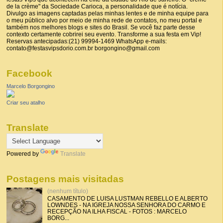
de la crème" da Sociedade Carioca, a personalidade que é notícia.
Divulgo as imagens captadas pelas minhas lentes e de minha equipe para
o meu público alvo por meio de minha rede de contatos, no meu portal e
também nos melhores blogs e sites do Brasil. Se você faz parte desse
contexto certamente cobrirei seu evento. Transforme a sua festa em Vip!
Reservas antecipadas:(21) 99994-1469 WhatsApp e-mails:
contato@festasvipsdorio.com.br borgongino@gmail.com
Facebook
Marcelo Borgongino
Criar seu atalho
Translate
Powered by
Translate
Postagens mais visitadas
(nenhum título)
CASAMENTO DE LUISA LUSTMAN REBELLO E ALBERTO
LOWNDES - NA IGREJA NOSSA SENHORA DO CARMO E
RECEPÇÃO NA ILHA FISCAL - FOTOS : MARCELO
BORG...