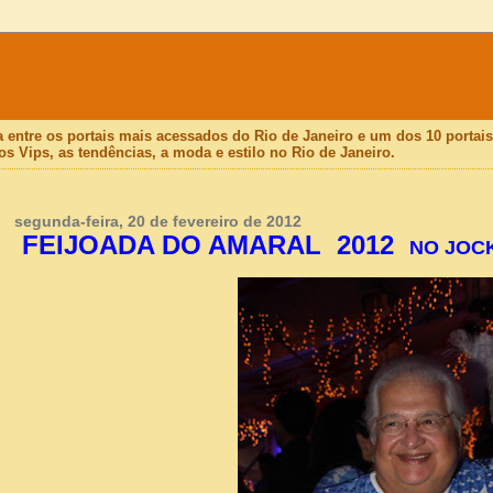
a entre os portais mais acessados do Rio de Janeiro e um dos 10 porta
os Vips, as tendências, a moda e estilo no Rio de Janeiro.
segunda-feira, 20 de fevereiro de 2012
FEIJOADA DO AMARAL
2012
NO JOCK