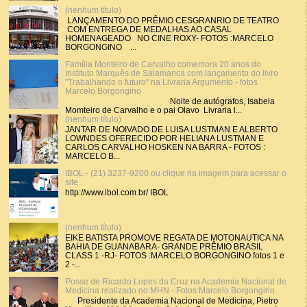
(nenhum título)
LANÇAMENTO DO PRÊMIO CESGRANRIO DE TEATRO
COM ENTREGA DE MEDALHAS AO CASAL
HOMENAGEADO NO CINE ROXY- FOTOS :MARCELO
BORGONGINO ...
Família Monteiro de Carvalho comemora 20 anos do
Instituto Marquês de Salamanca com lançamento do livro
"Trabalhando o futuro" na Livraria Argumento - fotos
Marcelo Borgongino
Noite de autógrafos, Isabela
Momteiro de Carvalho e o pai Olavo Livraria l...
(nenhum título)
JANTAR DE NOIVADO DE LUISA LUSTMAN E ALBERTO
LOWNDES OFERECIDO POR HELIANA LUSTMAN E
CARLOS CARVALHO HOSKEN NA BARRA - FOTOS :
MARCELO B...
IBOL - (21) 3237-9200 ou clique na imagem para acessar o
site
http://www.ibol.com.br/ IBOL
(nenhum título)
EIKE BATISTA PROMOVE REGATA DE MOTONAUTICA NA
BAHIA DE GUANABARA- GRANDE PRÊMIO BRASIL
CLASS 1 -RJ- FOTOS :MARCELO BORGONGINO fotos 1 e
2 -...
Posse de Ricardo Lopes da Cruz na Academia Nacional de
Medicina realizado no MHN - Fotos:Marcelo Borgongino
Presidente da Academia Nacional de Medicina, Pietro