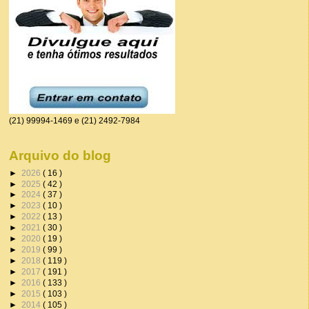
(21) 99994-1469 e (21) 2492-7984
Arquivo do blog
►
2026
( 16 )
►
2025
( 42 )
►
2024
( 37 )
►
2023
( 10 )
►
2022
( 13 )
►
2021
( 30 )
►
2020
( 19 )
►
2019
( 99 )
►
2018
( 119 )
►
2017
( 191 )
►
2016
( 133 )
►
2015
( 103 )
►
2014
( 105 )