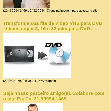
(21) 9 9994-1469 e 2492-7984- Clique na imagem para acessar o site
Transforme sua fita de Video VHS para DVD
- filmes super 8, 16 e 32 mlm para DVD-
(21) 2492-7984 e 99994-1469 Marcelo
Seja nosso parceiro amigo(a). Colabore com
o site Pix Cel 21 99994-1469