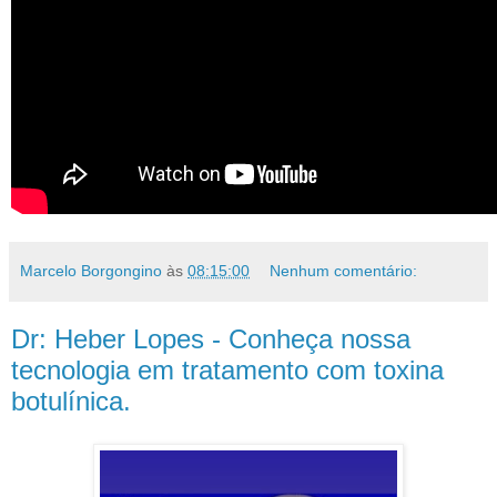
Marcelo Borgongino
às
08:15:00
Nenhum comentário:
Dr: Heber Lopes - Conheça nossa
tecnologia em tratamento com toxina
botulínica.