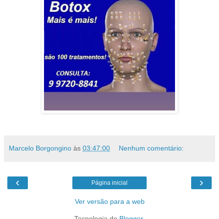
Marcelo Borgongino
às
03:47:00
Nenhum comentário:
‹
›
Página inicial
Ver versão para a web
Tecnologia do
Blogger
.