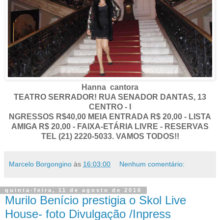
Hanna cantora
TEATRO SERRADOR! RUA SENADOR DANTAS, 13
CENTRO - I
NGRESSOS R$40,00 MEIA ENTRADA R$ 20,00 - LISTA
AMIGA R$ 20,00 - FAIXA-ETÁRIA LIVRE - RESERVAS
TEL (21) 2220-5033. VAMOS TODOS!!
Marcelo Borgongino
às
16:03:00
Nenhum comentário:
quinta-feira, 11 de agosto de 2016
Murilo Benício prestigia o Skol Live
House- foto Divulgação /Inpress