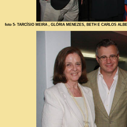
foto 5- TARCÍSIO MEIRA , GLÓRIA MENEZES, BETH E CARLOS ALB