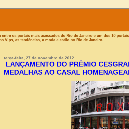
a entre os portais mais acessados do Rio de Janeiro e um dos 10 porta
os Vips, as tendências, a moda e estilo no Rio de Janeiro.
terça-feira, 27 de novembro de 2012
LANÇAMENTO DO PRÊMIO CESGRAN
MEDALHAS AO CASAL HOMENAGEA