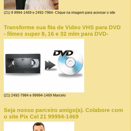
(21) 9 9994-1469 e 2492-7984- Clique na imagem para acessar o site
Transforme sua fita de Video VHS para DVD
- filmes super 8, 16 e 32 mlm para DVD-
(21) 2492-7984 e 99994-1469 Marcelo
Seja nosso parceiro amigo(a). Colabore com
o site Pix Cel 21 99994-1469