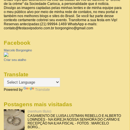
de la crème" da Sociedade Carioca, a personalidade que é notícia.
Divulgo as imagens captadas pelas minhas lentes e de minha equipe para
o meu público alvo por meio de minha rede de contatos, no meu portal e
também nos melhores blogs e sites do Brasil. Se você faz parte desse
contexto certamente cobrirei seu evento. Transforme a sua festa em Vip!
Reservas antecipadas:(21) 99994-1469 WhatsApp e-mails:
contato@festasvipsdorio.com.br borgongino@gmail.com
Facebook
Marcelo Borgongino
Criar seu atalho
Translate
Powered by
Translate
Postagens mais visitadas
(nenhum título)
CASAMENTO DE LUISA LUSTMAN REBELLO E ALBERTO
LOWNDES - NA IGREJA NOSSA SENHORA DO CARMO E
RECEPÇÃO NA ILHA FISCAL - FOTOS : MARCELO
BORG...