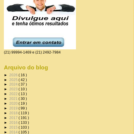
(21) 99994-1469 e (21) 2492-7984
Arquivo do blog
►
2026
( 16 )
►
2025
( 42 )
►
2024
( 37 )
►
2023
( 10 )
►
2022
( 13 )
►
2021
( 30 )
►
2020
( 19 )
►
2019
( 99 )
►
2018
( 119 )
►
2017
( 191 )
►
2016
( 133 )
►
2015
( 103 )
►
2014
( 105 )