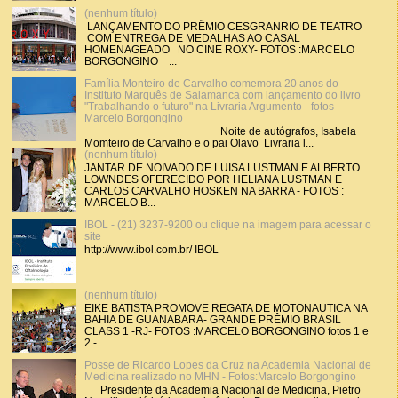
(nenhum título)
LANÇAMENTO DO PRÊMIO CESGRANRIO DE TEATRO
COM ENTREGA DE MEDALHAS AO CASAL
HOMENAGEADO NO CINE ROXY- FOTOS :MARCELO
BORGONGINO ...
Família Monteiro de Carvalho comemora 20 anos do
Instituto Marquês de Salamanca com lançamento do livro
"Trabalhando o futuro" na Livraria Argumento - fotos
Marcelo Borgongino
Noite de autógrafos, Isabela
Momteiro de Carvalho e o pai Olavo Livraria l...
(nenhum título)
JANTAR DE NOIVADO DE LUISA LUSTMAN E ALBERTO
LOWNDES OFERECIDO POR HELIANA LUSTMAN E
CARLOS CARVALHO HOSKEN NA BARRA - FOTOS :
MARCELO B...
IBOL - (21) 3237-9200 ou clique na imagem para acessar o
site
http://www.ibol.com.br/ IBOL
(nenhum título)
EIKE BATISTA PROMOVE REGATA DE MOTONAUTICA NA
BAHIA DE GUANABARA- GRANDE PRÊMIO BRASIL
CLASS 1 -RJ- FOTOS :MARCELO BORGONGINO fotos 1 e
2 -...
Posse de Ricardo Lopes da Cruz na Academia Nacional de
Medicina realizado no MHN - Fotos:Marcelo Borgongino
Presidente da Academia Nacional de Medicina, Pietro