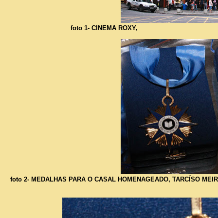
foto 1- CINEMA ROXY,
foto 2- MEDALHAS PARA O CASAL HOMENAGEADO, TARCÍSO MEIR