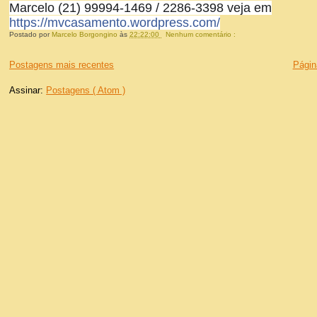
Marcelo (21) 99994-1469 / 2286-3398 veja em
https://mvcasamento.wordpress.com/
Postado por
Marcelo Borgongino
às
22:22:00
Nenhum comentário :
Postagens mais recentes
Página
Assinar:
Postagens ( Atom )