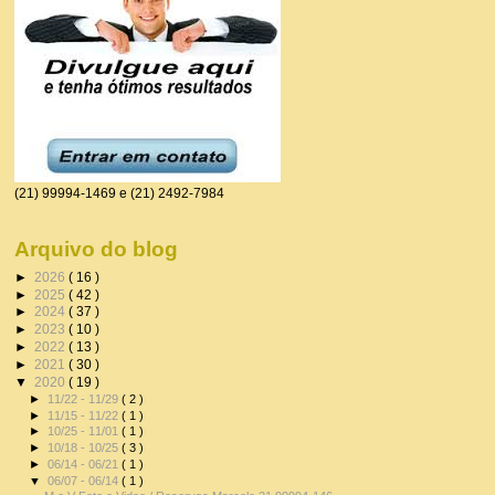
(21) 99994-1469 e (21) 2492-7984
Arquivo do blog
►
2026
( 16 )
►
2025
( 42 )
►
2024
( 37 )
►
2023
( 10 )
►
2022
( 13 )
►
2021
( 30 )
▼
2020
( 19 )
►
11/22 - 11/29
( 2 )
►
11/15 - 11/22
( 1 )
►
10/25 - 11/01
( 1 )
►
10/18 - 10/25
( 3 )
►
06/14 - 06/21
( 1 )
▼
06/07 - 06/14
( 1 )