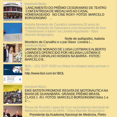
(nenhum título)
LANÇAMENTO DO PRÊMIO CESGRANRIO DE TEATRO
COM ENTREGA DE MEDALHAS AO CASAL
HOMENAGEADO NO CINE ROXY- FOTOS :MARCELO
BORGONGINO ...
Família Monteiro de Carvalho comemora 20 anos do
Instituto Marquês de Salamanca com lançamento do livro
"Trabalhando o futuro" na Livraria Argumento - fotos
Marcelo Borgongino
Noite de autógrafos, Isabela
Momteiro de Carvalho e o pai Olavo Livraria l...
(nenhum título)
JANTAR DE NOIVADO DE LUISA LUSTMAN E ALBERTO
LOWNDES OFERECIDO POR HELIANA LUSTMAN E
CARLOS CARVALHO HOSKEN NA BARRA - FOTOS :
MARCELO B...
IBOL - (21) 3237-9200 ou clique na imagem para acessar o
site
http://www.ibol.com.br/ IBOL
(nenhum título)
EIKE BATISTA PROMOVE REGATA DE MOTONAUTICA NA
BAHIA DE GUANABARA- GRANDE PRÊMIO BRASIL
CLASS 1 -RJ- FOTOS :MARCELO BORGONGINO fotos 1 e
2 -...
Posse de Ricardo Lopes da Cruz na Academia Nacional de
Medicina realizado no MHN - Fotos:Marcelo Borgongino
Presidente da Academia Nacional de Medicina, Pietro