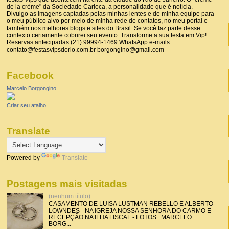
de la crème" da Sociedade Carioca, a personalidade que é notícia.
Divulgo as imagens captadas pelas minhas lentes e de minha equipe para
o meu público alvo por meio de minha rede de contatos, no meu portal e
também nos melhores blogs e sites do Brasil. Se você faz parte desse
contexto certamente cobrirei seu evento. Transforme a sua festa em Vip!
Reservas antecipadas:(21) 99994-1469 WhatsApp e-mails:
contato@festasvipsdorio.com.br borgongino@gmail.com
Facebook
Marcelo Borgongino
Criar seu atalho
Translate
Powered by
Translate
Postagens mais visitadas
(nenhum título)
CASAMENTO DE LUISA LUSTMAN REBELLO E ALBERTO
LOWNDES - NA IGREJA NOSSA SENHORA DO CARMO E
RECEPÇÃO NA ILHA FISCAL - FOTOS : MARCELO
BORG...