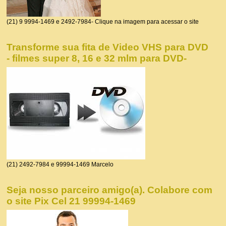
(21) 9 9994-1469 e 2492-7984- Clique na imagem para acessar o site
Transforme sua fita de Video VHS para DVD
- filmes super 8, 16 e 32 mlm para DVD-
(21) 2492-7984 e 99994-1469 Marcelo
Seja nosso parceiro amigo(a). Colabore com
o site Pix Cel 21 99994-1469