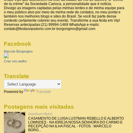
de la crème" da Sociedade Carioca, a personalidade que é notícia.
Divulgo as imagens captadas pelas minhas lentes e de minha equipe para
o meu público alvo por meio de minha rede de contatos, no meu portal e
também nos melhores blogs e sites do Brasil. Se você faz parte desse
contexto certamente cobrirei seu evento. Transforme a sua festa em Vip!
Reservas antecipadas:(21) 99994-1469 WhatsApp e-mails:
contato@festasvipsdorio.com.br borgongino@gmail.com
Facebook
Marcelo Borgongino
Criar seu atalho
Translate
Powered by
Translate
Postagens mais visitadas
(nenhum título)
CASAMENTO DE LUISA LUSTMAN REBELLO E ALBERTO
LOWNDES - NA IGREJA NOSSA SENHORA DO CARMO E
RECEPÇÃO NA ILHA FISCAL - FOTOS : MARCELO
BORG...