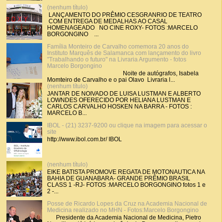
(nenhum título)
LANÇAMENTO DO PRÊMIO CESGRANRIO DE TEATRO
COM ENTREGA DE MEDALHAS AO CASAL
HOMENAGEADO NO CINE ROXY- FOTOS :MARCELO
BORGONGINO ...
Família Monteiro de Carvalho comemora 20 anos do
Instituto Marquês de Salamanca com lançamento do livro
"Trabalhando o futuro" na Livraria Argumento - fotos
Marcelo Borgongino
Noite de autógrafos, Isabela
Momteiro de Carvalho e o pai Olavo Livraria l...
(nenhum título)
JANTAR DE NOIVADO DE LUISA LUSTMAN E ALBERTO
LOWNDES OFERECIDO POR HELIANA LUSTMAN E
CARLOS CARVALHO HOSKEN NA BARRA - FOTOS :
MARCELO B...
IBOL - (21) 3237-9200 ou clique na imagem para acessar o
site
http://www.ibol.com.br/ IBOL
(nenhum título)
EIKE BATISTA PROMOVE REGATA DE MOTONAUTICA NA
BAHIA DE GUANABARA- GRANDE PRÊMIO BRASIL
CLASS 1 -RJ- FOTOS :MARCELO BORGONGINO fotos 1 e
2 -...
Posse de Ricardo Lopes da Cruz na Academia Nacional de
Medicina realizado no MHN - Fotos:Marcelo Borgongino
Presidente da Academia Nacional de Medicina, Pietro