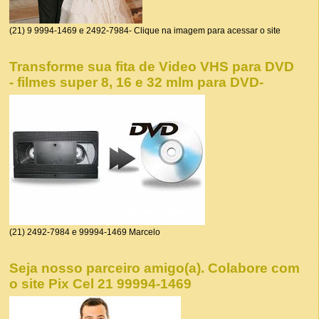
(21) 9 9994-1469 e 2492-7984- Clique na imagem para acessar o site
Transforme sua fita de Video VHS para DVD
- filmes super 8, 16 e 32 mlm para DVD-
(21) 2492-7984 e 99994-1469 Marcelo
Seja nosso parceiro amigo(a). Colabore com
o site Pix Cel 21 99994-1469