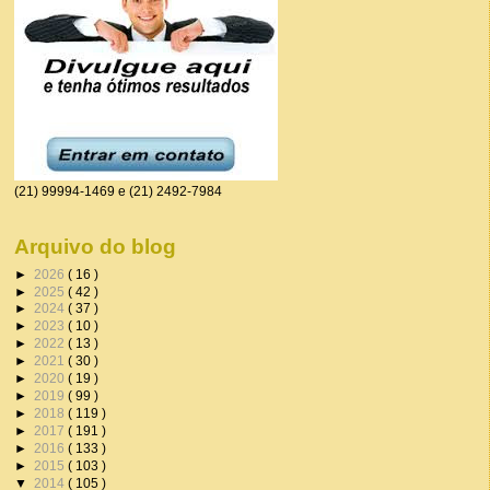
(21) 99994-1469 e (21) 2492-7984
Arquivo do blog
►
2026
( 16 )
►
2025
( 42 )
►
2024
( 37 )
►
2023
( 10 )
►
2022
( 13 )
►
2021
( 30 )
►
2020
( 19 )
►
2019
( 99 )
►
2018
( 119 )
►
2017
( 191 )
►
2016
( 133 )
►
2015
( 103 )
▼
2014
( 105 )