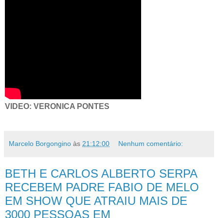
VIDEO: VERONICA PONTES
Marcelo Borgongino
às
21:12:00
Nenhum comentário:
BETH E CARLOS ALBERTO SERPA
RECEBEM PADRE FABIO DE MELO
EM SHOW QUE ATRAIU MAIS DE
3000 PESSOAS EM