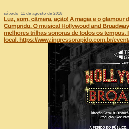
sábado, 11 de agosto de 2018
Luz, som, câmera, ação! A magia e o glamour d
Comprido. O musical Hollywood and Broadway 
melhores trilhas sonoras de todos os tempos. 
local. https://www.ingressorapido.com.br/even