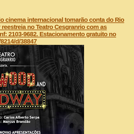
o cinema internacional tomarão conta do Rio
reestreia no Teatro Cesgranrio com as
Inf: 2103-9682. Estacionamento gratuito no
t/8214/d/38847