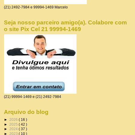
(21) 2492-7984 e 99994-1469 Marcelo
Seja nosso parceiro amigo(a). Colabore com
o site Pix Cel 21 99994-1469
(21) 99994-1469 e (21) 2492-7984
Arquivo do blog
►
2026
( 16 )
►
2025
( 42 )
►
2024
( 37 )
►
2023
( 10 )