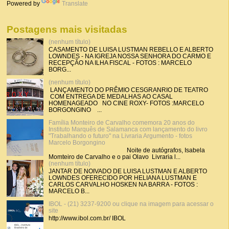
Powered by
Translate
Postagens mais visitadas
(nenhum título)
CASAMENTO DE LUISA LUSTMAN REBELLO E ALBERTO
LOWNDES - NA IGREJA NOSSA SENHORA DO CARMO E
RECEPÇÃO NA ILHA FISCAL - FOTOS : MARCELO
BORG...
(nenhum título)
LANÇAMENTO DO PRÊMIO CESGRANRIO DE TEATRO
COM ENTREGA DE MEDALHAS AO CASAL
HOMENAGEADO NO CINE ROXY- FOTOS :MARCELO
BORGONGINO ...
Família Monteiro de Carvalho comemora 20 anos do
Instituto Marquês de Salamanca com lançamento do livro
"Trabalhando o futuro" na Livraria Argumento - fotos
Marcelo Borgongino
Noite de autógrafos, Isabela
Momteiro de Carvalho e o pai Olavo Livraria l...
(nenhum título)
JANTAR DE NOIVADO DE LUISA LUSTMAN E ALBERTO
LOWNDES OFERECIDO POR HELIANA LUSTMAN E
CARLOS CARVALHO HOSKEN NA BARRA - FOTOS :
MARCELO B...
IBOL - (21) 3237-9200 ou clique na imagem para acessar o
site
http://www.ibol.com.br/ IBOL