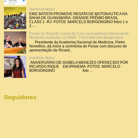
(nenhum título)
EIKE BATISTA PROMOVE REGATA DE MOTONAUTICA NA
BAHIA DE GUANABARA- GRANDE PRÊMIO BRASIL
CLASS 1 -RJ- FOTOS :MARCELO BORGONGINO fotos 1 e
2 -...
Posse de Ricardo Lopes da Cruz na Academia Nacional de
Medicina realizado no MHN - Fotos:Marcelo Borgongino
Presidente da Academia Nacional de Medicina, Pietro
Novellino, dá início a cerimônia de Posse com discurso de
apresentação de Ricard...
(nenhum título)
ANIVERSÁRIO DE ISABELA MENEZES OFERECIDO POR
RICARDO RIQUE EM IPANEMA -FOTOS: MARCELO
BORGONGINO foto ...
Seguidores