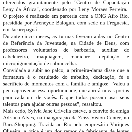
oferecidos gratuitamente pelo "Centro de Capacitação
Leny da África", coordenado
por Leny Moraes Ferreira.
O projeto é realizado em parceria com a ONG Afro Rio,
presidida por Areneyde Balogun, com sede na Freguesia,
em Jacarepaguá.
Durante cinco meses, as turmas tiveram aulas
no Ce
ntro
de Referência da Juventude, na Cidade de Deus, com
professores voluntários de
b
arbearia, auxiliar de
cabeleireiro, maquiagem, manicure, depilação e
micropigmentação de sobrancelha.
Convidada a subir ao palco, a primeira-dama disse que a
formatura
é o resultado do trabalho, dedicação, fé e
sacrifício de momentos com a família e amigos: “Valeu a
pena aproveitar essa oportunidade, que abrirá novas portas
para cada um de vocês. E que todos possam usar seus
talentos para ajudar outras pessoas”, ressaltou.
Mais cedo, Sylvia Jane Crivella esteve, a convite da amiga
Adriana Alves, na inauguração da Zeiss Vision Center, no
BarraShopping. Trazida ao Rio pelo empresário Voriques
Oliveira, a ótica é um dos ramos da fabricante de lentes