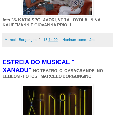
foto 35- KATIA SPOLAVORI, VERA LOYOLA , NINA
KAUFFMANN E GIOVANNA PRIOLLI.
Marcelo Borgongino
às
13:14:00
Nenhum comentário:
ESTREIA DO MUSICAL "
XANADU"
NO TEATRO OI CASAGRANDE NO
LEBLON - FOTOS : MARCELO BORGONGINO