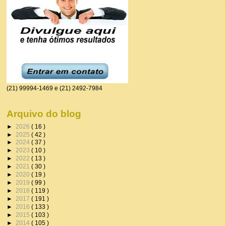
(21) 99994-1469 e (21) 2492-7984
Arquivo do blog
►
2026
( 16 )
►
2025
( 42 )
►
2024
( 37 )
►
2023
( 10 )
►
2022
( 13 )
►
2021
( 30 )
►
2020
( 19 )
►
2019
( 99 )
►
2018
( 119 )
►
2017
( 191 )
►
2016
( 133 )
►
2015
( 103 )
►
2014
( 105 )