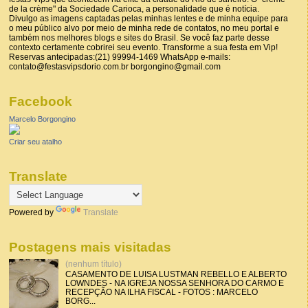
de la crème" da Sociedade Carioca, a personalidade que é notícia.
Divulgo as imagens captadas pelas minhas lentes e de minha equipe para
o meu público alvo por meio de minha rede de contatos, no meu portal e
também nos melhores blogs e sites do Brasil. Se você faz parte desse
contexto certamente cobrirei seu evento. Transforme a sua festa em Vip!
Reservas antecipadas:(21) 99994-1469 WhatsApp e-mails:
contato@festasvipsdorio.com.br borgongino@gmail.com
Facebook
Marcelo Borgongino
Criar seu atalho
Translate
Powered by
Translate
Postagens mais visitadas
(nenhum título)
CASAMENTO DE LUISA LUSTMAN REBELLO E ALBERTO
LOWNDES - NA IGREJA NOSSA SENHORA DO CARMO E
RECEPÇÃO NA ILHA FISCAL - FOTOS : MARCELO
BORG...