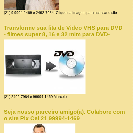
(21) 9 9994-1469 e 2492-7984- Clique na imagem para acessar o site
Transforme sua fita de Video VHS para DVD
- filmes super 8, 16 e 32 mlm para DVD-
(21) 2492-7984 e 99994-1469 Marcelo
Seja nosso parceiro amigo(a). Colabore com
o site Pix Cel 21 99994-1469