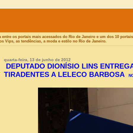
a entre os portais mais acessados do Rio de Janeiro e um dos 10 porta
os Vips, as tendências, a moda e estilo no Rio de Janeiro.
quarta-feira, 13 de junho de 2012
DEPUTADO DIONÍSIO LINS ENTREG
TIRADENTES A LELECO BARBOSA
N