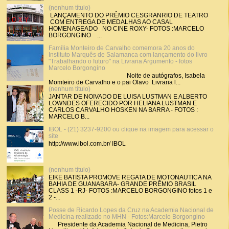
(nenhum título)
LANÇAMENTO DO PRÊMIO CESGRANRIO DE TEATRO
COM ENTREGA DE MEDALHAS AO CASAL
HOMENAGEADO NO CINE ROXY- FOTOS :MARCELO
BORGONGINO ...
Família Monteiro de Carvalho comemora 20 anos do
Instituto Marquês de Salamanca com lançamento do livro
"Trabalhando o futuro" na Livraria Argumento - fotos
Marcelo Borgongino
Noite de autógrafos, Isabela
Momteiro de Carvalho e o pai Olavo Livraria l...
(nenhum título)
JANTAR DE NOIVADO DE LUISA LUSTMAN E ALBERTO
LOWNDES OFERECIDO POR HELIANA LUSTMAN E
CARLOS CARVALHO HOSKEN NA BARRA - FOTOS :
MARCELO B...
IBOL - (21) 3237-9200 ou clique na imagem para acessar o
site
http://www.ibol.com.br/ IBOL
(nenhum título)
EIKE BATISTA PROMOVE REGATA DE MOTONAUTICA NA
BAHIA DE GUANABARA- GRANDE PRÊMIO BRASIL
CLASS 1 -RJ- FOTOS :MARCELO BORGONGINO fotos 1 e
2 -...
Posse de Ricardo Lopes da Cruz na Academia Nacional de
Medicina realizado no MHN - Fotos:Marcelo Borgongino
Presidente da Academia Nacional de Medicina, Pietro