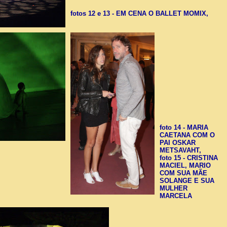
fotos 12 e 13 - EM CENA O BALLET MOMIX,
foto 14 - MARIA
CAETANA COM O
PAI OSKAR
METSAVAHT,
foto 15 - CRISTINA
MACIEL, MARIO
COM SUA MÃE
SOLANGE E SUA
MULHER
MARCELA