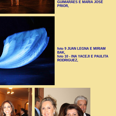
GUIMARÃES E MARIA JOSÉ
PRIOR,
foto 9 JUAN LEGNA E MIRIAM
BAK,
foto 10 - INA YACEJI E PAULITA
RODRIGUEZ,