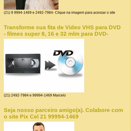
(21) 9 9994-1469 e 2492-7984- Clique na imagem para acessar o site
Transforme sua fita de Video VHS para DVD
- filmes super 8, 16 e 32 mlm para DVD-
(21) 2492-7984 e 99994-1469 Marcelo
Seja nosso parceiro amigo(a). Colabore com
o site Pix Cel 21 99994-1469