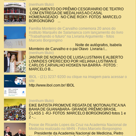
(nenhum título)
LANÇAMENTO DO PRÊMIO CESGRANRIO DE TEATRO
COM ENTREGA DE MEDALHAS AO CASAL
HOMENAGEADO NO CINE ROXY- FOTOS :MARCELO
BORGONGINO ...
Família Monteiro de Carvalho comemora 20 anos do
Instituto Marquês de Salamanca com lançamento do livro
"Trabalhando o futuro" na Livraria Argumento - fotos
Marcelo Borgongino
Noite de autógrafos, Isabela
Momteiro de Carvalho e o pai Olavo Livraria l...
(nenhum título)
JANTAR DE NOIVADO DE LUISA LUSTMAN E ALBERTO
LOWNDES OFERECIDO POR HELIANA LUSTMAN E
CARLOS CARVALHO HOSKEN NA BARRA - FOTOS :
MARCELO B...
IBOL - (21) 3237-9200 ou clique na imagem para acessar o
site
http://www.ibol.com.br/ IBOL
(nenhum título)
EIKE BATISTA PROMOVE REGATA DE MOTONAUTICA NA
BAHIA DE GUANABARA- GRANDE PRÊMIO BRASIL
CLASS 1 -RJ- FOTOS :MARCELO BORGONGINO fotos 1 e
2 -...
Posse de Ricardo Lopes da Cruz na Academia Nacional de
Medicina realizado no MHN - Fotos:Marcelo Borgongino
Presidente da Academia Nacional de Medicina, Pietro