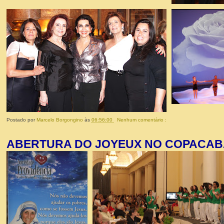
Postado por
Marcelo Borgongino
às
06:56:00
Nenhum comentário :
ABERTURA DO JOYEUX NO COPA
CAB