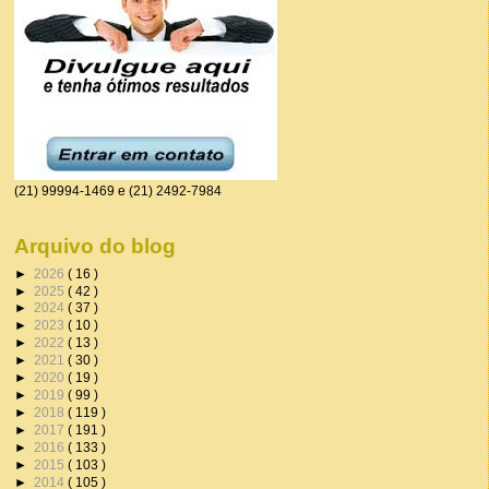
(21) 99994-1469 e (21) 2492-7984
Arquivo do blog
►
2026
( 16 )
►
2025
( 42 )
►
2024
( 37 )
►
2023
( 10 )
►
2022
( 13 )
►
2021
( 30 )
►
2020
( 19 )
►
2019
( 99 )
►
2018
( 119 )
►
2017
( 191 )
►
2016
( 133 )
►
2015
( 103 )
►
2014
( 105 )