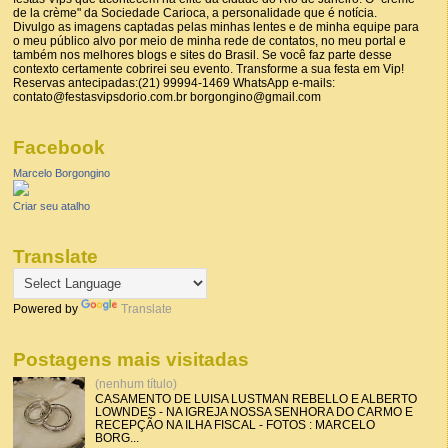
de la crème" da Sociedade Carioca, a personalidade que é notícia.
Divulgo as imagens captadas pelas minhas lentes e de minha equipe para
o meu público alvo por meio de minha rede de contatos, no meu portal e
também nos melhores blogs e sites do Brasil. Se você faz parte desse
contexto certamente cobrirei seu evento. Transforme a sua festa em Vip!
Reservas antecipadas:(21) 99994-1469 WhatsApp e-mails:
contato@festasvipsdorio.com.br borgongino@gmail.com
Facebook
Marcelo Borgongino
Criar seu atalho
Translate
Powered by
Translate
Postagens mais visitadas
(nenhum título)
CASAMENTO DE LUISA LUSTMAN REBELLO E ALBERTO
LOWNDES - NA IGREJA NOSSA SENHORA DO CARMO E
RECEPÇÃO NA ILHA FISCAL - FOTOS : MARCELO
BORG...