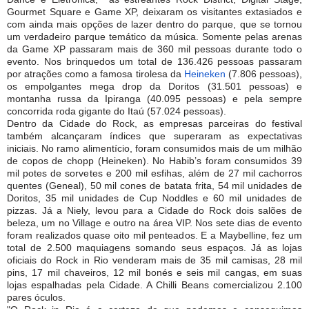
Gourmet Square e Game XP, deixaram os visitantes extasiados e
com ainda mais opções de lazer dentro do parque, que se tornou
um verdadeiro parque temático da música. Somente pelas arenas
da Game XP passaram mais de 360 mil pessoas durante todo o
evento. Nos brinquedos um total de 136.426 pessoas passaram
por atrações como a famosa tirolesa da
Heineken
(7.806 pessoas),
os empolgantes mega drop da Doritos (31.501 pessoas) e
montanha russa da Ipiranga (40.095 pessoas) e pela sempre
concorrida roda gigante do Itaú (57.024 pessoas).
Dentro da Cidade do Rock, as empresas parceiras do festival
também alcançaram índices que superaram as expectativas
iniciais. No ramo alimentício, foram consumidos mais de um milhão
de copos de chopp (Heineken). No Habib’s foram consumidos 39
mil potes de sorvetes e 200 mil esfihas, além de 27 mil cachorros
quentes (Geneal), 50 mil cones de batata frita, 54 mil unidades de
Doritos, 35 mil unidades de Cup Noddles e 60 mil unidades de
pizzas. Já a Niely, levou para a Cidade do Rock dois salões de
beleza, um no Village e outro na área VIP. Nos sete dias de evento
foram realizados quase oito mil penteados. E a Maybelline, fez um
total de 2.500 maquiagens somando seus espaços. Já as lojas
oficiais do Rock in Rio venderam mais de 35 mil camisas, 28 mil
pins, 17 mil chaveiros, 12 mil bonés e seis mil cangas, em suas
lojas espalhadas pela Cidade. A Chilli Beans comercializou 2.100
pares óculos.