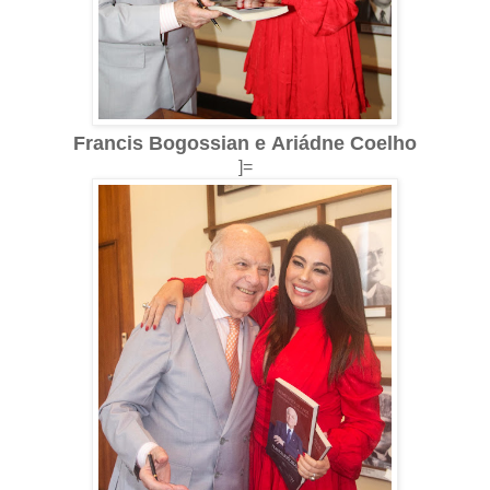
Francis Bogossian e
Ariádne Coelho
]=