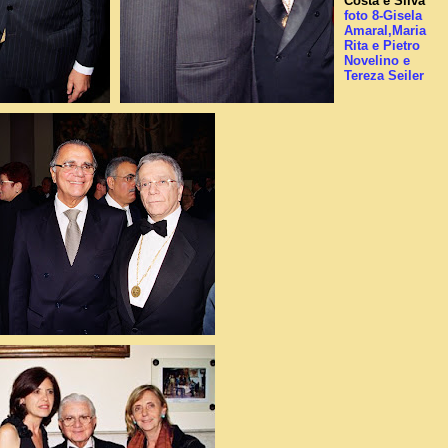
Costa e Silva
foto 8-Gisela
Amaral,Maria
Rita e Pietro
Novelino e
Tereza Seiler