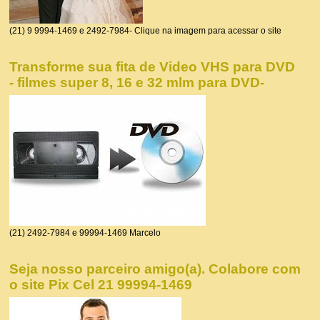
(21) 9 9994-1469 e 2492-7984- Clique na imagem para acessar o site
Transforme sua fita de Video VHS para DVD
- filmes super 8, 16 e 32 mlm para DVD-
(21) 2492-7984 e 99994-1469 Marcelo
Seja nosso parceiro amigo(a). Colabore com
o site Pix Cel 21 99994-1469