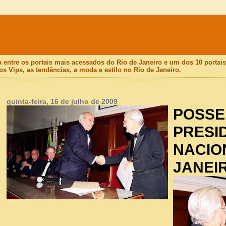
a entre os portais mais acessados do Rio de Janeiro e um dos 10 porta
os Vips, as tendências, a moda e estilo no Rio de Janeiro.
quinta-feira, 16 de julho de 2009
POSSE
PRESI
NACION
JANEI