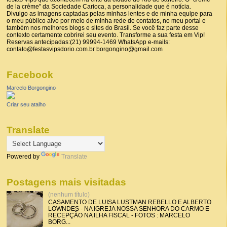
de la crème" da Sociedade Carioca, a personalidade que é notícia.
Divulgo as imagens captadas pelas minhas lentes e de minha equipe para
o meu público alvo por meio de minha rede de contatos, no meu portal e
também nos melhores blogs e sites do Brasil. Se você faz parte desse
contexto certamente cobrirei seu evento. Transforme a sua festa em Vip!
Reservas antecipadas:(21) 99994-1469 WhatsApp e-mails:
contato@festasvipsdorio.com.br borgongino@gmail.com
Facebook
Marcelo Borgongino
Criar seu atalho
Translate
Powered by
Translate
Postagens mais visitadas
(nenhum título)
CASAMENTO DE LUISA LUSTMAN REBELLO E ALBERTO
LOWNDES - NA IGREJA NOSSA SENHORA DO CARMO E
RECEPÇÃO NA ILHA FISCAL - FOTOS : MARCELO
BORG...