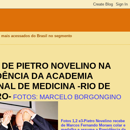
is mais acessados do Brasil no segmento
 DE PIETRO NOVELINO NA
DÊNCIA DA ACADEMIA
AL DE MEDICINA -RIO DE
RO-
FOTOS: MARCELO BORGONGINO
Fotos 1,2 e3-Pietro Novelino recebe
de Marcos Fernando Moraes colar e
medalha e assume a Presidência da