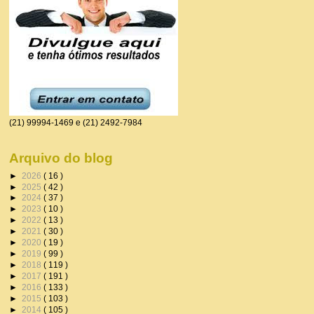
(21) 99994-1469 e (21) 2492-7984
Arquivo do blog
►
2026
( 16 )
►
2025
( 42 )
►
2024
( 37 )
►
2023
( 10 )
►
2022
( 13 )
►
2021
( 30 )
►
2020
( 19 )
►
2019
( 99 )
►
2018
( 119 )
►
2017
( 191 )
►
2016
( 133 )
►
2015
( 103 )
►
2014
( 105 )