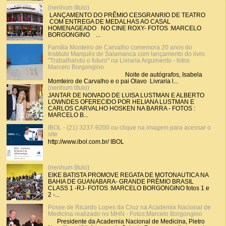
(nenhum título)
LANÇAMENTO DO PRÊMIO CESGRANRIO DE TEATRO
COM ENTREGA DE MEDALHAS AO CASAL
HOMENAGEADO NO CINE ROXY- FOTOS :MARCELO
BORGONGINO ...
Família Monteiro de Carvalho comemora 20 anos do
Instituto Marquês de Salamanca com lançamento do livro
"Trabalhando o futuro" na Livraria Argumento - fotos
Marcelo Borgongino
Noite de autógrafos, Isabela
Momteiro de Carvalho e o pai Olavo Livraria l...
(nenhum título)
JANTAR DE NOIVADO DE LUISA LUSTMAN E ALBERTO
LOWNDES OFERECIDO POR HELIANA LUSTMAN E
CARLOS CARVALHO HOSKEN NA BARRA - FOTOS :
MARCELO B...
IBOL - (21) 3237-9200 ou clique na imagem para acessar o
site
http://www.ibol.com.br/ IBOL
(nenhum título)
EIKE BATISTA PROMOVE REGATA DE MOTONAUTICA NA
BAHIA DE GUANABARA- GRANDE PRÊMIO BRASIL
CLASS 1 -RJ- FOTOS :MARCELO BORGONGINO fotos 1 e
2 -...
Posse de Ricardo Lopes da Cruz na Academia Nacional de
Medicina realizado no MHN - Fotos:Marcelo Borgongino
Presidente da Academia Nacional de Medicina, Pietro