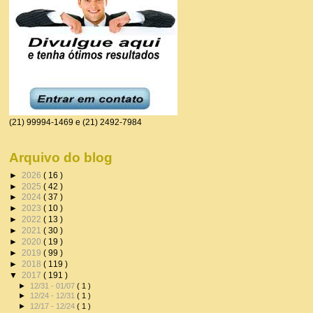
(21) 99994-1469 e (21) 2492-7984
Arquivo do blog
►
2026
( 16 )
►
2025
( 42 )
►
2024
( 37 )
►
2023
( 10 )
►
2022
( 13 )
►
2021
( 30 )
►
2020
( 19 )
►
2019
( 99 )
►
2018
( 119 )
▼
2017
( 191 )
►
12/31 - 01/07
( 1 )
►
12/24 - 12/31
( 1 )
►
12/17 - 12/24
( 1 )