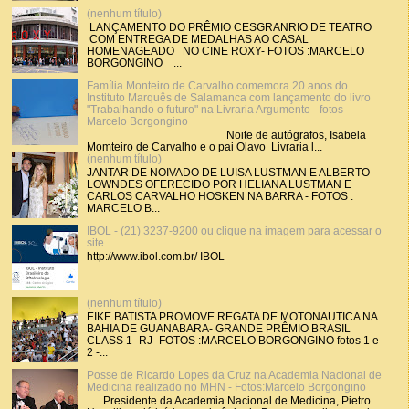
(nenhum título)
LANÇAMENTO DO PRÊMIO CESGRANRIO DE TEATRO
COM ENTREGA DE MEDALHAS AO CASAL
HOMENAGEADO NO CINE ROXY- FOTOS :MARCELO
BORGONGINO ...
Família Monteiro de Carvalho comemora 20 anos do
Instituto Marquês de Salamanca com lançamento do livro
"Trabalhando o futuro" na Livraria Argumento - fotos
Marcelo Borgongino
Noite de autógrafos, Isabela
Momteiro de Carvalho e o pai Olavo Livraria l...
(nenhum título)
JANTAR DE NOIVADO DE LUISA LUSTMAN E ALBERTO
LOWNDES OFERECIDO POR HELIANA LUSTMAN E
CARLOS CARVALHO HOSKEN NA BARRA - FOTOS :
MARCELO B...
IBOL - (21) 3237-9200 ou clique na imagem para acessar o
site
http://www.ibol.com.br/ IBOL
(nenhum título)
EIKE BATISTA PROMOVE REGATA DE MOTONAUTICA NA
BAHIA DE GUANABARA- GRANDE PRÊMIO BRASIL
CLASS 1 -RJ- FOTOS :MARCELO BORGONGINO fotos 1 e
2 -...
Posse de Ricardo Lopes da Cruz na Academia Nacional de
Medicina realizado no MHN - Fotos:Marcelo Borgongino
Presidente da Academia Nacional de Medicina, Pietro