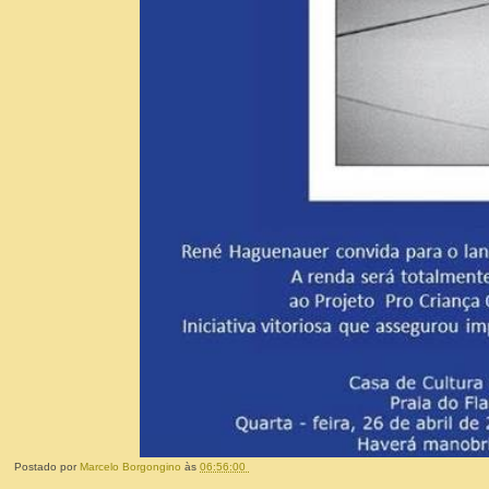
Postado por
Marcelo Borgongino
às
06:56:00