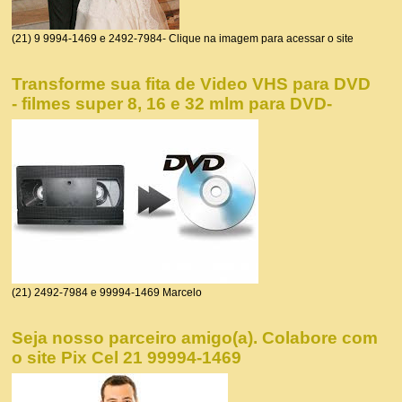
(21) 9 9994-1469 e 2492-7984- Clique na imagem para acessar o site
Transforme sua fita de Video VHS para DVD
- filmes super 8, 16 e 32 mlm para DVD-
(21) 2492-7984 e 99994-1469 Marcelo
Seja nosso parceiro amigo(a). Colabore com
o site Pix Cel 21 99994-1469