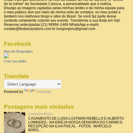
de la crème" da Sociedade Carioca, a personalidade que é notícia.
Divulgo as imagens captadas pelas minhas lentes e de minha equipe para
o meu público alvo por meio de minha rede de contatos, no meu portal e
também nos melhores blogs e sites do Brasil. Se você faz parte desse
contexto certamente cobrirei seu evento. Transforme a sua festa em Vip!
Reservas antecipadas:(21) 99994-1469 WhatsApp e-mails:
contato@festasvipsdorio.com.br borgongino@gmail.com
Facebook
Marcelo Borgongino
Criar seu atalho
Translate
Powered by
Translate
Postagens mais visitadas
(nenhum título)
CASAMENTO DE LUISA LUSTMAN REBELLO E ALBERTO
LOWNDES - NA IGREJA NOSSA SENHORA DO CARMO E
RECEPÇÃO NA ILHA FISCAL - FOTOS : MARCELO
BORG...