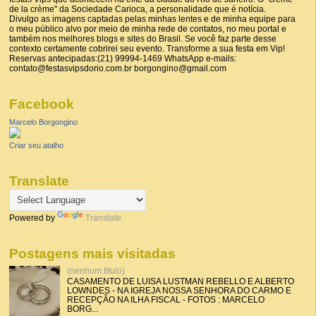
de la crème" da Sociedade Carioca, a personalidade que é notícia.
Divulgo as imagens captadas pelas minhas lentes e de minha equipe para
o meu público alvo por meio de minha rede de contatos, no meu portal e
também nos melhores blogs e sites do Brasil. Se você faz parte desse
contexto certamente cobrirei seu evento. Transforme a sua festa em Vip!
Reservas antecipadas:(21) 99994-1469 WhatsApp e-mails:
contato@festasvipsdorio.com.br borgongino@gmail.com
Facebook
Marcelo Borgongino
Criar seu atalho
Translate
Powered by
Translate
Postagens mais visitadas
(nenhum título)
CASAMENTO DE LUISA LUSTMAN REBELLO E ALBERTO
LOWNDES - NA IGREJA NOSSA SENHORA DO CARMO E
RECEPÇÃO NA ILHA FISCAL - FOTOS : MARCELO
BORG...