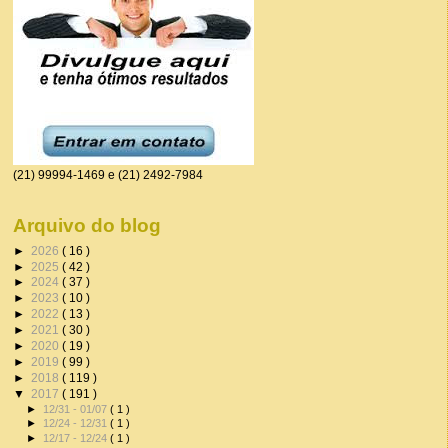
(21) 99994-1469 e (21) 2492-7984
Arquivo do blog
►
2026
( 16 )
►
2025
( 42 )
►
2024
( 37 )
►
2023
( 10 )
►
2022
( 13 )
►
2021
( 30 )
►
2020
( 19 )
►
2019
( 99 )
►
2018
( 119 )
▼
2017
( 191 )
►
12/31 - 01/07
( 1 )
►
12/24 - 12/31
( 1 )
►
12/17 - 12/24
( 1 )