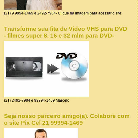
(21) 9 9994-1469 e 2492-7984- Clique na imagem para acessar o site
Transforme sua fita de Video VHS para DVD
- filmes super 8, 16 e 32 mlm para DVD-
(21) 2492-7984 e 99994-1469 Marcelo
Seja nosso parceiro amigo(a). Colabore com
o site Pix Cel 21 99994-1469