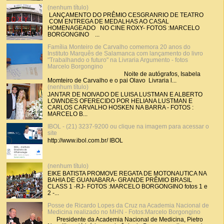
(nenhum título)
LANÇAMENTO DO PRÊMIO CESGRANRIO DE TEATRO
COM ENTREGA DE MEDALHAS AO CASAL
HOMENAGEADO NO CINE ROXY- FOTOS :MARCELO
BORGONGINO ...
Família Monteiro de Carvalho comemora 20 anos do
Instituto Marquês de Salamanca com lançamento do livro
"Trabalhando o futuro" na Livraria Argumento - fotos
Marcelo Borgongino
Noite de autógrafos, Isabela
Momteiro de Carvalho e o pai Olavo Livraria l...
(nenhum título)
JANTAR DE NOIVADO DE LUISA LUSTMAN E ALBERTO
LOWNDES OFERECIDO POR HELIANA LUSTMAN E
CARLOS CARVALHO HOSKEN NA BARRA - FOTOS :
MARCELO B...
IBOL - (21) 3237-9200 ou clique na imagem para acessar o
site
http://www.ibol.com.br/ IBOL
(nenhum título)
EIKE BATISTA PROMOVE REGATA DE MOTONAUTICA NA
BAHIA DE GUANABARA- GRANDE PRÊMIO BRASIL
CLASS 1 -RJ- FOTOS :MARCELO BORGONGINO fotos 1 e
2 -...
Posse de Ricardo Lopes da Cruz na Academia Nacional de
Medicina realizado no MHN - Fotos:Marcelo Borgongino
Presidente da Academia Nacional de Medicina, Pietro