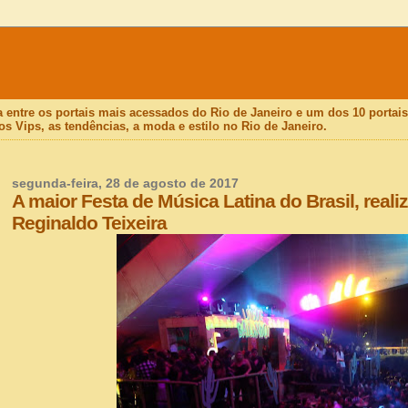
a entre os portais mais acessados do Rio de Janeiro e um dos 10 porta
os Vips, as tendências, a moda e estilo no Rio de Janeiro.
segunda-feira, 28 de agosto de 2017
A maior Festa de Música Latina do Brasil, reali
Reginaldo Teixeira