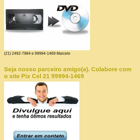
(21) 2492-7984 e 99994-1469 Marcelo
Seja nosso parceiro amigo(a). Colabore com
o site Pix Cel 21 99994-1469