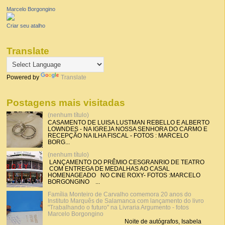
Marcelo Borgongino
Criar seu atalho
Translate
Powered by
Translate
Postagens mais visitadas
(nenhum título)
CASAMENTO DE LUISA LUSTMAN REBELLO E ALBERTO
LOWNDES - NA IGREJA NOSSA SENHORA DO CARMO E
RECEPÇÃO NA ILHA FISCAL - FOTOS : MARCELO
BORG...
(nenhum título)
LANÇAMENTO DO PRÊMIO CESGRANRIO DE TEATRO
COM ENTREGA DE MEDALHAS AO CASAL
HOMENAGEADO NO CINE ROXY- FOTOS :MARCELO
BORGONGINO ...
Família Monteiro de Carvalho comemora 20 anos do
Instituto Marquês de Salamanca com lançamento do livro
"Trabalhando o futuro" na Livraria Argumento - fotos
Marcelo Borgongino
Noite de autógrafos, Isabela