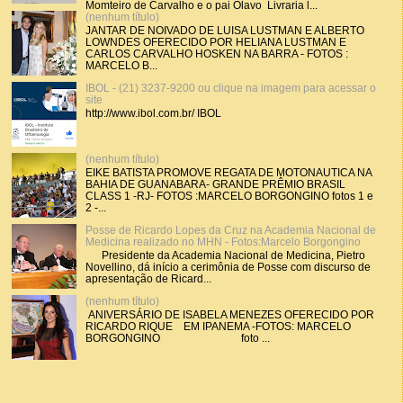
Momteiro de Carvalho e o pai Olavo Livraria l...
(nenhum título)
JANTAR DE NOIVADO DE LUISA LUSTMAN E ALBERTO
LOWNDES OFERECIDO POR HELIANA LUSTMAN E
CARLOS CARVALHO HOSKEN NA BARRA - FOTOS :
MARCELO B...
IBOL - (21) 3237-9200 ou clique na imagem para acessar o
site
http://www.ibol.com.br/ IBOL
(nenhum título)
EIKE BATISTA PROMOVE REGATA DE MOTONAUTICA NA
BAHIA DE GUANABARA- GRANDE PRÊMIO BRASIL
CLASS 1 -RJ- FOTOS :MARCELO BORGONGINO fotos 1 e
2 -...
Posse de Ricardo Lopes da Cruz na Academia Nacional de
Medicina realizado no MHN - Fotos:Marcelo Borgongino
Presidente da Academia Nacional de Medicina, Pietro
Novellino, dá início a cerimônia de Posse com discurso de
apresentação de Ricard...
(nenhum título)
ANIVERSÁRIO DE ISABELA MENEZES OFERECIDO POR
RICARDO RIQUE EM IPANEMA -FOTOS: MARCELO
BORGONGINO foto ...