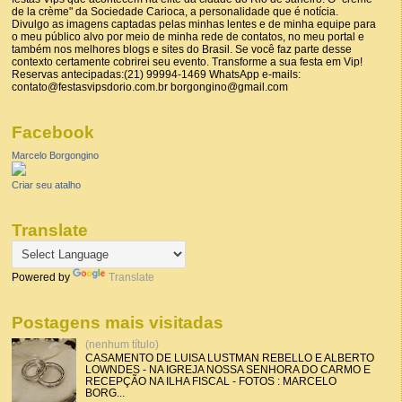
de la crème" da Sociedade Carioca, a personalidade que é notícia.
Divulgo as imagens captadas pelas minhas lentes e de minha equipe para
o meu público alvo por meio de minha rede de contatos, no meu portal e
também nos melhores blogs e sites do Brasil. Se você faz parte desse
contexto certamente cobrirei seu evento. Transforme a sua festa em Vip!
Reservas antecipadas:(21) 99994-1469 WhatsApp e-mails:
contato@festasvipsdorio.com.br borgongino@gmail.com
Facebook
Marcelo Borgongino
Criar seu atalho
Translate
Powered by
Translate
Postagens mais visitadas
(nenhum título)
CASAMENTO DE LUISA LUSTMAN REBELLO E ALBERTO
LOWNDES - NA IGREJA NOSSA SENHORA DO CARMO E
RECEPÇÃO NA ILHA FISCAL - FOTOS : MARCELO
BORG...