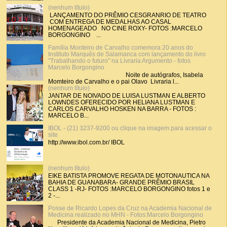
(nenhum título)
LANÇAMENTO DO PRÊMIO CESGRANRIO DE TEATRO
COM ENTREGA DE MEDALHAS AO CASAL
HOMENAGEADO NO CINE ROXY- FOTOS :MARCELO
BORGONGINO ...
Família Monteiro de Carvalho comemora 20 anos do
Instituto Marquês de Salamanca com lançamento do livro
"Trabalhando o futuro" na Livraria Argumento - fotos
Marcelo Borgongino
Noite de autógrafos, Isabela
Momteiro de Carvalho e o pai Olavo Livraria l...
(nenhum título)
JANTAR DE NOIVADO DE LUISA LUSTMAN E ALBERTO
LOWNDES OFERECIDO POR HELIANA LUSTMAN E
CARLOS CARVALHO HOSKEN NA BARRA - FOTOS :
MARCELO B...
IBOL - (21) 3237-9200 ou clique na imagem para acessar o
site
http://www.ibol.com.br/ IBOL
(nenhum título)
EIKE BATISTA PROMOVE REGATA DE MOTONAUTICA NA
BAHIA DE GUANABARA- GRANDE PRÊMIO BRASIL
CLASS 1 -RJ- FOTOS :MARCELO BORGONGINO fotos 1 e
2 -...
Posse de Ricardo Lopes da Cruz na Academia Nacional de
Medicina realizado no MHN - Fotos:Marcelo Borgongino
Presidente da Academia Nacional de Medicina, Pietro