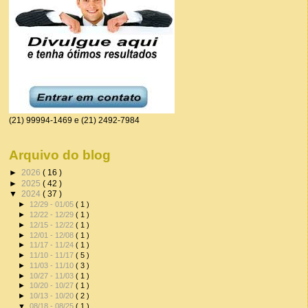
(21) 99994-1469 e (21) 2492-7984
Arquivo do blog
►
2026
( 16 )
►
2025
( 42 )
▼
2024
( 37 )
►
12/29 - 01/05
( 1 )
►
12/22 - 12/29
( 1 )
►
12/15 - 12/22
( 1 )
►
12/01 - 12/08
( 1 )
►
11/17 - 11/24
( 1 )
►
11/10 - 11/17
( 5 )
►
11/03 - 11/10
( 3 )
►
10/27 - 11/03
( 1 )
►
10/20 - 10/27
( 1 )
►
10/13 - 10/20
( 2 )
▼
08/18 - 08/25
( 1 )