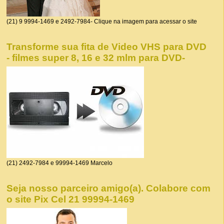
(21) 9 9994-1469 e 2492-7984- Clique na imagem para acessar o site
Transforme sua fita de Video VHS para DVD
- filmes super 8, 16 e 32 mlm para DVD-
(21) 2492-7984 e 99994-1469 Marcelo
Seja nosso parceiro amigo(a). Colabore com
o site Pix Cel 21 99994-1469